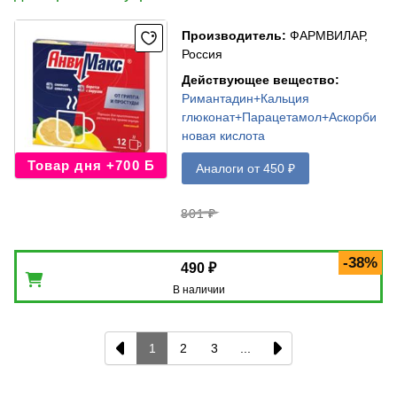
Производитель
:
ФАРМВИЛАР,
Россия
Действующее вещество
:
Римантадин+Кальция
глюконат+Парацетамол+Аскорби
новая кислота
Товар дня +700 Б
Аналоги от 450 ₽
801 ₽
-38%
490 ₽
В наличии
1
2
3
...