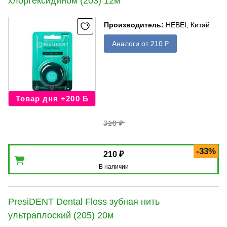
хлоргексидином (203) 12м
Производитель
:
HEBEI, Китай
Аналоги от 210 ₽
Товар дня +200 Б
318 ₽
-33%
210 ₽
В наличии
PresiDENT Dental Floss зубная нить
ультраплоский (205) 20м