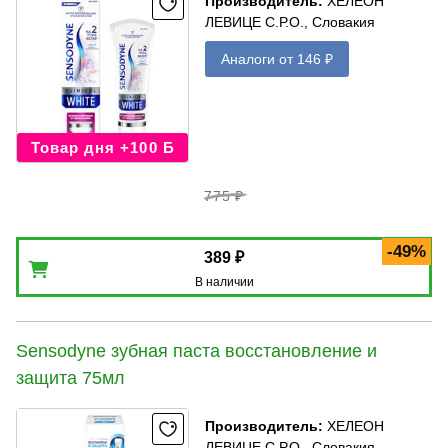
Производитель
:
ХЕЛЕОН
ЛЕВИЦЕ С.Р.О., Словакия
Аналоги от 146 ₽
Товар дня +100 Б
775 ₽
-49%
389 ₽
В наличии
Sensodyne зубная паста восстановление и
защита 75мл
Производитель
:
ХЕЛЕОН
ЛЕВИЦЕ С.Р.О., Словакия