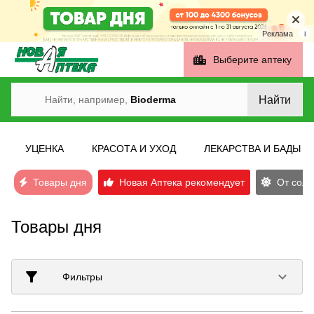
Реклама
i
Выберите аптеку
Найти
Найти, например,
Bioderma
УЦЕНКА
КРАСОТА И УХОД
ЛЕКАРСТВА И БАДЫ
Товары дня
Новая Аптека рекомендует
От солн
Товары дня
filter_alt
keyboard_arrow_down
Фильтры