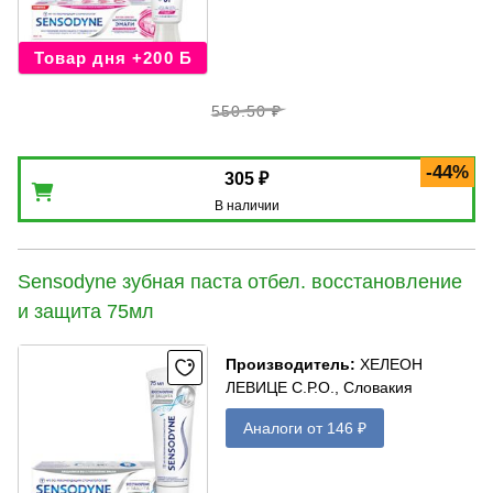
Товар дня +200 Б
550.50 ₽
-44%
305 ₽
В наличии
Sensodyne зубная паста отбел. восстановление
и защита 75мл
Производитель
:
ХЕЛЕОН
ЛЕВИЦЕ С.Р.О., Словакия
Аналоги от 146 ₽