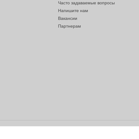
Часто задаваемые вопросы
Напишите нам
Вакансии
Партнерам
Владелец сайта ООО «Суперфарма» 
Все права защищены ©2026