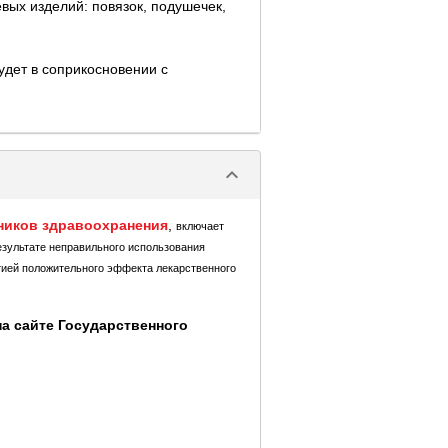
евых изделий: повязок, подушечек,
удет в соприкосновении с
keyboard_arrow_down
ников здравоохранения
,
включает
езультате неправильного использования
тией положительного эффекта лекарственного
а сайте Государственного