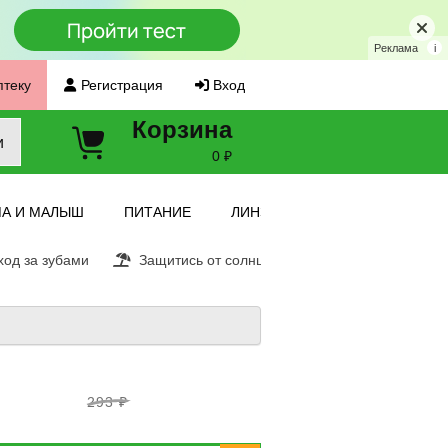
Реклама
i
птеку
Регистрация
Вход
Корзина
и
0 ₽
А И МАЛЫШ
ПИТАНИЕ
ЛИНЗЫ
од за зубами
Защитись от солнца
Витамин С
Ещ
293 ₽