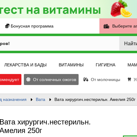
Бонусная программа
Выберите а
Найт
ров!
ЛЕКАРСТВА И БАДЫ
ВИТАМИНЫ
ГИГИЕНА
МАМ
омендует
От солнечных ожогов
От молочницы
Ух
д назначения
Вата
Вата хирургич.нестерильн. Амелия 250г
Вата хирургич.нестерильн.
Амелия 250г