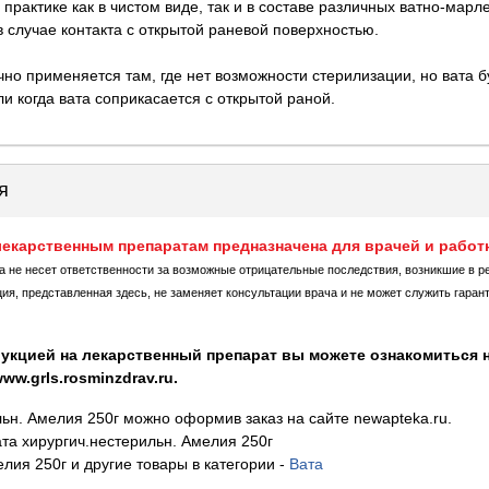
рактике как в чистом виде, так и в составе различных ватно-марл
 случае контакта с открытой раневой поверхностью.
но применяется там, где нет возможности стерилизации, но вата б
 когда вата соприкасается с открытой раной.
я
екарственным препаратам предназначена для врачей и работ
ка не несет ответственности за возможные отрицательные последствия, возникшие в р
, представленная здесь, не заменяет консультации врача и не может служить гаран
укцией на лекарственный препарат вы можете ознакомиться н
w.grls.rosminzdrav.ru.
льн. Амелия 250г можно оформив заказ на сайте newapteka.ru.
та хирургич.нестерильн. Амелия 250г
лия 250г и другие товары в категории
-
Вата