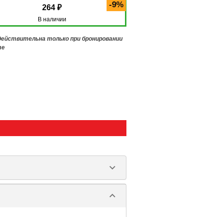
-9%
264 ₽
В наличии
 действительна только при бронировании
те
keyboard_arrow_down
keyboard_arrow_down