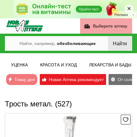
Реклама
i
Выберите аптеку
Найти
Найти, например,
обезболивающие
УЦЕНКА
КРАСОТА И УХОД
ЛЕКАРСТВА И БАДЫ
Товар дня
Новая Аптека рекомендует
От солнеч
Трость метал. (527)