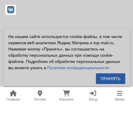
На нашем сайте используются cookie-файлы, в том числе
Владелец сайта ООО «Суперфарма» ОГРН 1032700302194
сервисов веб-аналитики Яндекс.Метрика и top.mail.ru.
Все права защищены ©2026
Нажимая кнопку «Принять», вы соглашаетесь на
обработку персональных данных при помощи cookie-
Информация, размещенная на данном сайте имеет
файлов. Подробнее об обработке персональных данных
справочный характер, и не должна восприниматься
вы можете узнать в
Политике конфиденциальности
.
посетителями сайта как публичная оферта, предусмотренная
п. 2 ст. 437 ГК РФ.
ПРИНЯТЬ
Владелец сайта устанавливает запрет на цитирование,
копирование и размещение информации, размещенной на
Главная
Аптека
Корзина
Вход
Меню
настоящем сайте newapteka.ru, включая информацию о
ценах на товары, без письменного согласия владельца сайта.
Место нахождения: Российская Федерация, Хабаровский
край, город Хабаровск.