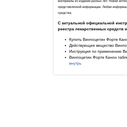
материалы из изданий разных лет. Новая апте
представленной информации. Любая информация
средства.
С актуальной официальной инстр
реестра лекарственных средств ww
Купить Винпоцетин Форте Кано
Действующее вещество Винпо
Инструкция по применению Ви
Винпоцетин Форте Канон табле
внутрь