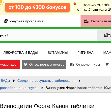
Бонусная программа
Выберите а
Найт
ров!
ЛЕКАРСТВА И БАДЫ
ВИТАМИНЫ
ГИГИЕНА
МАМ
екомендует
От солнечных ожогов
От молочницы
У
и БАДы
Сердечно-сосудистые заболевания
кровообращения внутрь
Винпоцетин Форте Канон таблетки 10м
Винпоцетин Форте Канон таблетки