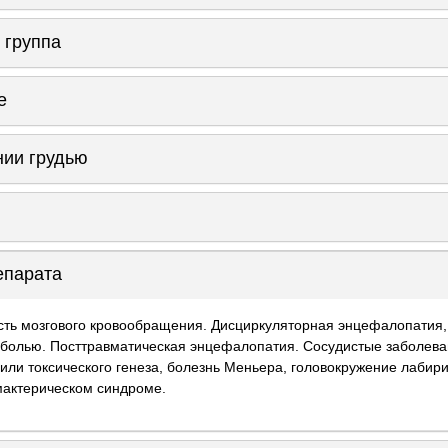
 группа
е
нии грудью
епарата
ость мозгового кровообращения. Дисциркуляторная энцефалопати
 болью. Посттравматическая энцефалопатия. Сосудистые заболеван
 или токсического генеза, болезнь Меньера, головокружение лабир
мактерическом синдроме.