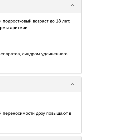
keyboard_arrow_down
 подростковый возраст до 18 лет;
ормы аритмии.
репаратов, синдром удлиненного
keyboard_arrow_down
ей переносимости дозу повышают в