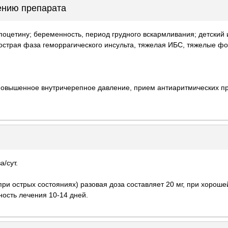
ению препарата
оцетину; беременность, период грудного вскармливания; детский и
острая фаза геморрагического инсульта, тяжелая ИБС, тяжелые ф
повышенное внутричерепное давление, прием антиаритмических п
а/сут.
при острых состояниях) разовая доза составляет 20 мг, при хорош
ьность лечения 10-14 дней.