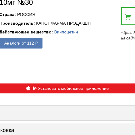
10мг №30
Страна
:
РОССИЯ
Производитель
:
КАНОНФАРМА ПРОДАКШН
Действующее вещество
:
Винпоцетин
* Цена
на сай
Аналоги от 112 ₽
Установить мобильное приложение
аковка