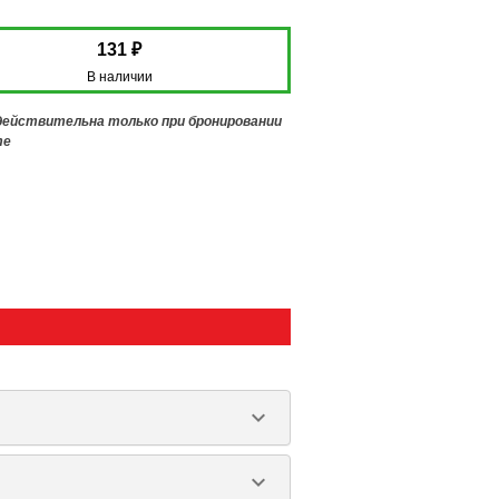
131 ₽
В наличии
 действительна только при бронировании
те
keyboard_arrow_down
keyboard_arrow_down