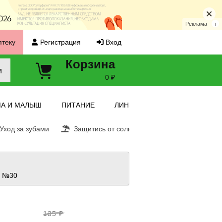
Реклама
i
птеку
Регистрация
Вход
Корзина
и
0 ₽
А И МАЛЫШ
ПИТАНИЕ
ЛИНЗЫ
ход за зубами
Защитись от солнца
Витамин С
Е
г №30
135 ₽