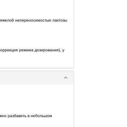
 тяжелой непереносимостью лактозы
коррекция режима дозирования), у
keyboard_arrow_down
жно разбавить в небольшом