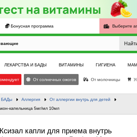
Бонусная программа
Выберите а
Найт
ивающие
ЛЕКАРСТВА И БАДЫ
ВИТАМИНЫ
ГИГИЕНА
МАМ
омендует
От солнечных ожогов
От молочницы
Ух
и БАДы
Аллергия
От аллергии внутрь для детей
акон-капельница 5мг/мл 10мл
Ксизал капли для приема внутрь