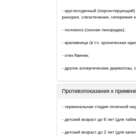
- круглогодичный (персистирующий) 
ринорея, слезотечение, гиперемия 
- поллиноз (сенная лихорадка);
- крапивница (в т.ч. хроническая ид
- отек Квинке;
- другие аллергические дерматозы
Противопоказания к примен
- терминальная стадия почечной нед
- детский возраст до 6 лет (для табле
- детский возраст до 2 лет (для капе