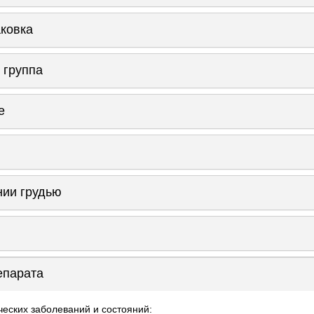
аковка
 группа
е
нии грудью
епарата
еских заболеваний и состояний: