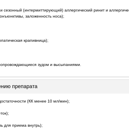
и сезонный (интермиттирующий) аллергический ринит и аллергичес
конъюнктивы, заложенность носа);
иопатическая крапивница);
, сопровождающиеся зудом и высыпаниями.
ению препарата
остаточности (КК менее 10 мл/мин);
ток);
ль для приема внутрь);