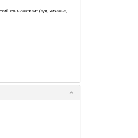
кий конъюнктивит (зуд, чиханье,
keyboard_arrow_down