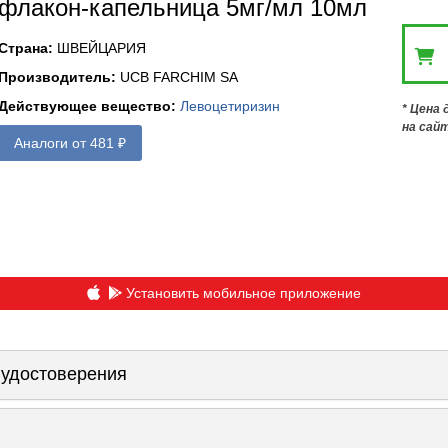
флакон-капельница 5мг/мл 10мл
Страна
:
ШВЕЙЦАРИЯ
Производитель
:
UCB FARCHIM SA
Действующее вещество
:
Левоцетиризин
* Цена
на сай
Аналоги от 481 ₽
Установить мобильное приложение
 удостоверения