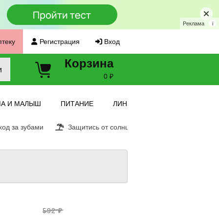
Реклама
i
птеку
Регистрация
Вход
Корзина
и
0 ₽
А И МАЛЫШ
ПИТАНИЕ
ЛИНЗЫ
од за зубами
Защитись от солнца
Витамин С
Ещ
592 ₽