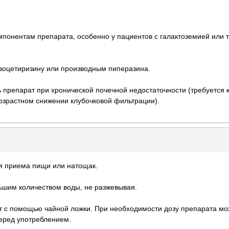
омпонентам препарата, особенно у пациентов с галактоземией или
евоцетиризину или производным пиперазина.
 препарат при хронической почечной недостаточности (требуется 
возрастном снижении клубочковой фильтрации).
я приема пищи или натощак.
ьшим количеством воды, не разжевывая.
т с помощью чайной ложки. При необходимости дозу препарата мо
еред употреблением.