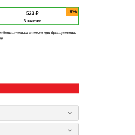
-9%
533 ₽
В наличии
 действительна только при бронировании
те
keyboard_arrow_down
keyboard_arrow_down