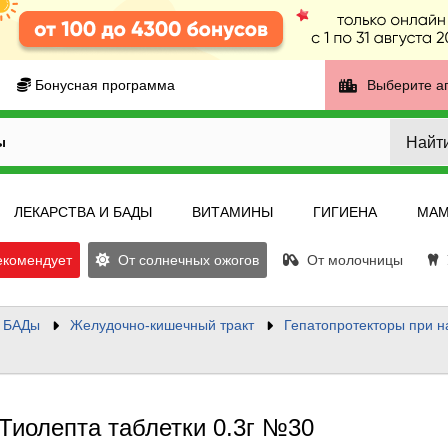
Бонусная программа
Выберите а
Найт
ы
ЛЕКАРСТВА И БАДЫ
ВИТАМИНЫ
ГИГИЕНА
МАМ
екомендует
От солнечных ожогов
От молочницы
У
и БАДы
Желудочно-кишечный тракт
Гепатопротекторы при н
Тиолепта таблетки 0.3г №30