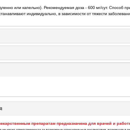
дленно или капельно). Рекомендуемая доза - 600 мг/сут. Способ п
станавливают индивидуально, в зависимости от тяжести заболевани
я
екарственным препаратам предназначена для врачей и работ
ка не несет ответственности за возможные отрицательные последствия, возникшие в р