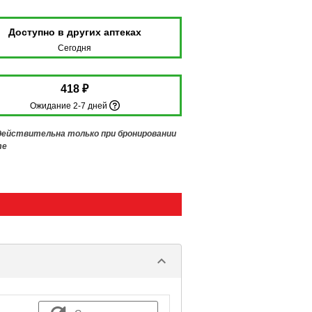
Доступно в других аптеках
Сегодня
418 ₽
Ожидание 2-7 дней
 действительна только при бронировании
те
keyboard_arrow_down