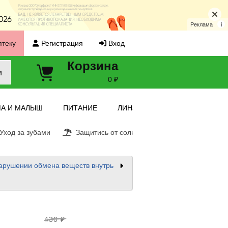
Реклама
i
птеку
Регистрация
Вход
Корзина
и
0 ₽
А И МАЛЫШ
ПИТАНИЕ
ЛИНЗЫ
ход за зубами
Защитись от солнца
Витамин С
Е
арушении обмена веществ внутрь
430 ₽