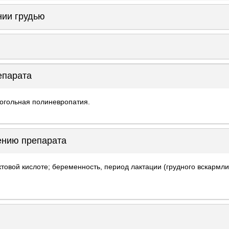
нии грудью
епарата
огольная полиневропатия.
ению препарата
товой кислоте; беременность, период лактации (грудного вскармли