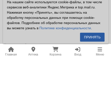
На нашем сайте используются cookie-файлы, в том числе
Владелец сайта ООО «Суперфарма» ОГРН 1032700302194
сервисов веб-аналитики Яндекс.Метрика и top.mail.ru.
Все права защищены ©2026
Нажимая кнопку «Принять», вы соглашаетесь на
обработку персональных данных при помощи cookie-
Информация, размещенная на данном сайте имеет
файлов. Подробнее об обработке персональных данных
справочный характер, и не должна восприниматься
вы можете узнать в
Политике конфиденциальности
.
посетителями сайта как публичная оферта, предусмотренная
п. 2 ст. 437 ГК РФ.
ПРИНЯТЬ
Владелец сайта устанавливает запрет на цитирование,
копирование и размещение информации, размещенной на
Главная
Аптека
Корзина
Вход
Меню
настоящем сайте newapteka.ru, включая информацию о
ценах на товары, без письменного согласия владельца сайта.
Место нахождения: Российская Федерация, Хабаровский
край, город Хабаровск.
Адрес для корреспонденции: г. Хабаровск, ул. Карла Маркса,
д. 105.
Адрес электронной почты: office@khf.ru
В аптеках Новая аптека представлен широкий ассортимент