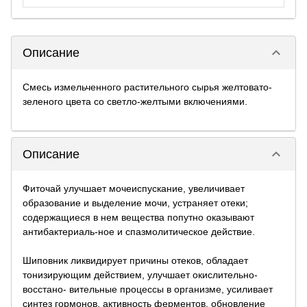
keyboard_arrow_down
Описание
Смесь измельченного растительного сырья желтовато-
зеленого цвета со светло-желтыми включениями.
keyboard_arrow_down
Описание
Фиточай улучшает мочеиспускание, увеличивает
образование и выделение мочи, устраняет отеки;
содержащиеся в нем вещества попутно оказывают
антибактериаль-ное и спазмолитическое действие.
Шиповник ликвидирует причины отеков, обладает
тонизирующим действием, улучшает окислительно-
восстано- вительные процессы в организме, усиливает
синтез гормонов, активность ферментов, обновление