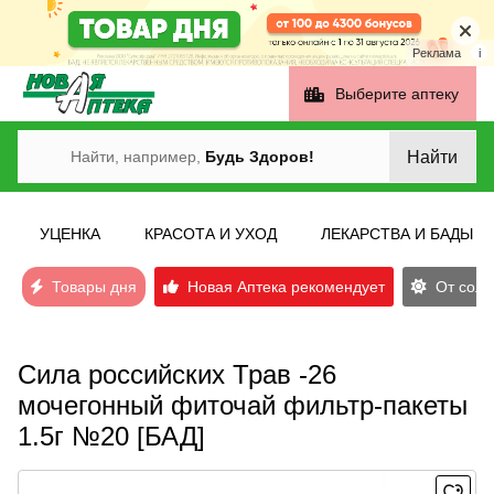
Реклама
i
Выберите аптеку
Найти
Найти, например,
Будь Здоров!
УЦЕНКА
КРАСОТА И УХОД
ЛЕКАРСТВА И БАДЫ
Товары дня
Новая Аптека рекомендует
От солн
Сила российских Трав -26
мочегонный фиточай фильтр-пакеты
1.5г №20 [БАД]