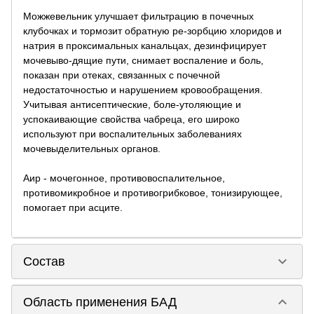
Можжевельник улучшает фильтрацию в почечных
клубочках и тормозит обратную ре-зорбцию хлоридов и
натрия в проксимальных канальцах, дезинфицирует
мочевыво-дящие пути, снимает воспаление и боль,
показан при отеках, связанных с почечной
недостаточностью и нарушением кровообращения.
Учитывая антисептические, боле-утоляющие и
успокаивающие свойства чабреца, его широко
используют при воспалительных заболеваниях
мочевыделительных органов.
Аир - мочегонное, противовоспалительное,
противомикробное и противогрибковое, тонизирующее,
помогает при асците.
keyboard_arrow_down
Состав
keyboard_arrow_down
Область применения БАД