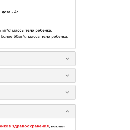
доза - 4г.
 мг/кг массы тела ребенка.
 более 60мг/кг массы тела ребенка.
keyboard_arrow_down
keyboard_arrow_down
keyboard_arrow_down
keyboard_arrow_down
ников здравоохранения
,
включает