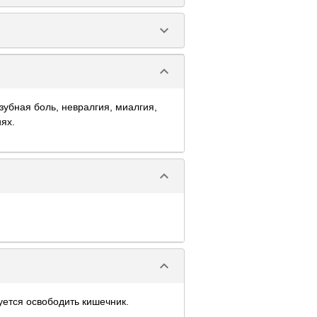
keyboard_arrow_down
keyboard_arrow_down
зубная боль, невралгия, миалгия,
ях.
keyboard_arrow_down
keyboard_arrow_down
ется освободить кишечник.