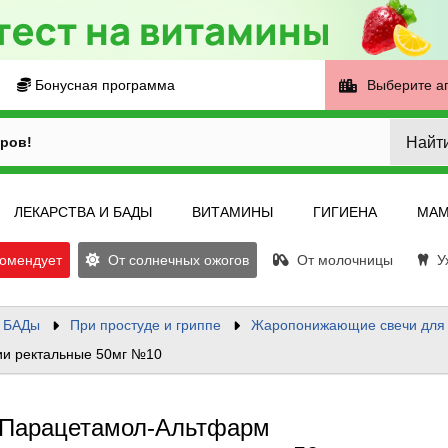
Бонусная программа
Выберите а
Найт
ров!
ЛЕКАРСТВА И БАДЫ
ВИТАМИНЫ
ГИГИЕНА
МАМ
омендует
От солнечных ожогов
От молочницы
Ух
и БАДы
При простуде и гриппе
Жаропонижающие свечи для 
ии ректальные 50мг №10
Парацетамол-Альтфарм