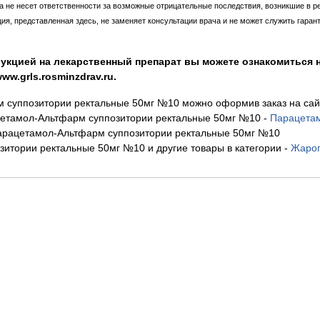
ка не несет ответственности за возможные отрицательные последствия, возникшие в р
, представленная здесь, не заменяет консультации врача и не может служить гаран
укцией на лекарственный препарат вы можете ознакомиться н
w.grls.rosminzdrav.ru.
 суппозитории ректальные 50мг №10 можно оформив заказ на сайт
етамол-Альтфарм суппозитории ректальные 50мг №10
-
Парацетам
арацетамол-Альтфарм суппозитории ректальные 50мг №10
итории ректальные 50мг №10 и другие товары в категории
-
Жароп