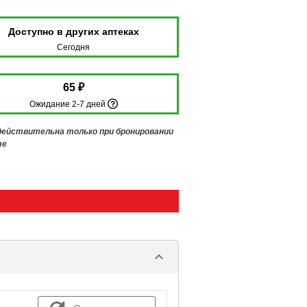
Доступно в других аптеках
Сегодня
65 ₽
Ожидание 2-7 дней
 действительна только при бронировании
те
keyboard_arrow_down