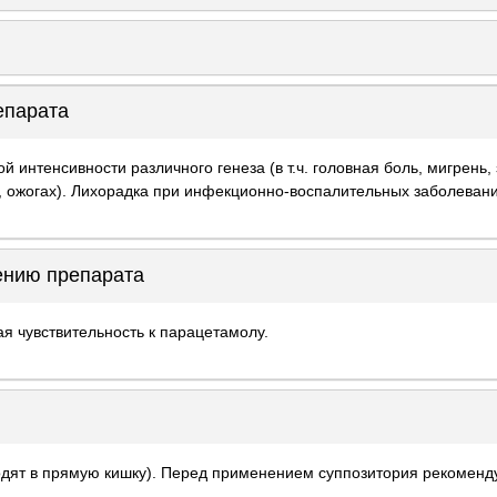
епарата
 интенсивности различного генеза (в т.ч. головная боль, мигрень, 
, ожогах). Лихорадка при инфекционно-воспалительных заболевани
ению препарата
я чувствительность к парацетамолу.
дят в прямую кишку). Перед применением суппозитория рекоменду