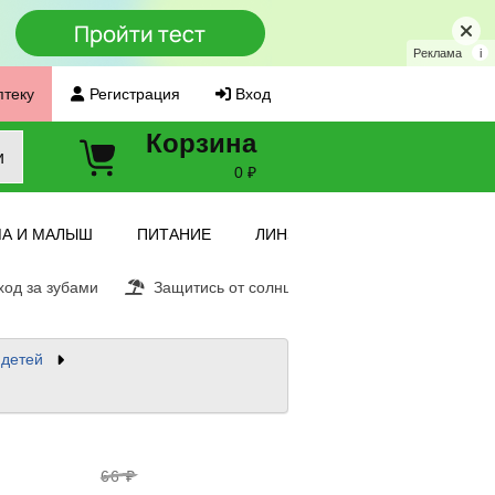
Реклама
i
птеку
Регистрация
Вход
Корзина
и
0 ₽
А И МАЛЫШ
ПИТАНИЕ
ЛИНЗЫ
од за зубами
Защитись от солнца
Витамин С
Ещ
детей
66 ₽