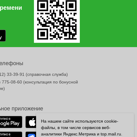
времени
телефоны
12) 33-39-91
(справочная служба)
) 775-08-60
(консультация по бонусной
ме)
ное приложение
На нашем сайте используются cookie-
файлы, в том числе сервисов веб-
аналитики Яндекс.Метрика и top.mail.ru.