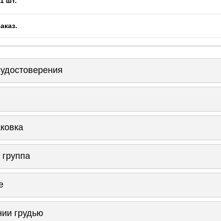
1 шт.
заказ
.
 удостоверения
аковка
 группа
е
нии грудью