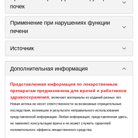
keyboard_arrow_down
почек
Применение при нарушениях функции
keyboard_arrow_down
печени
keyboard_arrow_down
Источник
keyboard_arrow_down
Дополнительная информация
Представленная информация по лекарственным
препаратам предназначена для врачей и работников
здравоохранения
,
включает материалы из изданий разных лет.
Новая аптека не несет ответственности за возможные отрицательные
последствия, возникшие в результате неправильного использования
представленной информации. Любая информация, представленная здесь,
не заменяет консультации врача и не может служить гарантией
положительного эффекта лекарственного средства.