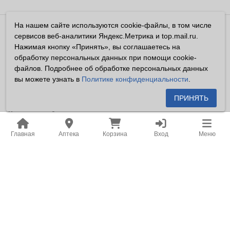
На нашем сайте используются cookie-файлы, в том числе
Владелец сайта ООО «Суперфарма» ОГРН 1032700302194
сервисов веб-аналитики Яндекс.Метрика и top.mail.ru.
Все права защищены ©2026
Нажимая кнопку «Принять», вы соглашаетесь на
обработку персональных данных при помощи cookie-
Информация, размещенная на данном сайте имеет
файлов. Подробнее об обработке персональных данных
справочный характер, и не должна восприниматься
вы можете узнать в
Политике конфиденциальности
.
посетителями сайта как публичная оферта, предусмотренная
п. 2 ст. 437 ГК РФ.
ПРИНЯТЬ
Владелец сайта устанавливает запрет на цитирование,
копирование и размещение информации, размещенной на
Главная
Аптека
Корзина
Вход
Меню
настоящем сайте newapteka.ru, включая информацию о
ценах на товары, без письменного согласия владельца сайта.
Место нахождения: Российская Федерация, Хабаровский
край, город Хабаровск.
Адрес для корреспонденции: г. Хабаровск, ул. Карла Маркса,
д. 105.
Адрес электронной почты: office@khf.ru