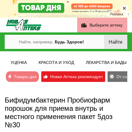
Реклама
i
Выберите аптеку
Найти
Найти, например,
Будь Здоров!
УЦЕНКА
КРАСОТА И УХОД
ЛЕКАРСТВА И БАДЫ
Товары дня
Новая Аптека рекомендует
От солн
Бифидумбактерин Пробиофарм
порошок для приема внутрь и
местного применения пакет 5доз
№30