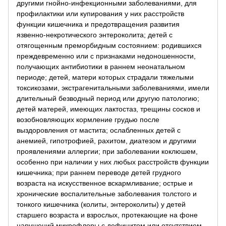
другими гнойно-инфекционными заболеваниями, для
профилактики или купирования у них расстройств
функции кишечника и предотвращения развития
язвенно-некротического энтероколита; детей с
отягощенным преморбидным состоянием: родившихся
преждевременно или с признаками недоношенности,
получающих антибиотики в раннем неонатальном
периоде; детей, матери которых страдали тяжелыми
токсикозами, экстрагенитальными заболеваниями, имели
длительный безводный период или другую патологию;
детей матерей, имеющих лактостаз, трещины сосков и
возобновляющих кормление грудью после
выздоровления от мастита; ослабленных детей с
анемией, гипотрофией, рахитом, диатезом и другими
проявлениями аллергии; при заболевании коклюшем,
особенно при наличии у них любых расстройств функции
кишечника; при раннем переводе детей грудного
возраста на искусственное вскармливание; острые и
хронические воспалительные заболевания толстого и
тонкого кишечника (колиты, энтероколиты) у детей
старшего возраста и взрослых, протекающие на фоне
нарушений микрофлоры с дефицитом или отсутствием