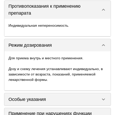
Противопоказания к применению
keyboard_arrow_down
препарата
Индивидуальная непереносимость.
keyboard_arrow_down
Режим дозирования
Для приема внутрь и местного применения.
Дозу и схему лечения устанавливают индивидуально, в
зависимости от возраста, показаний, применяемой
лекарственной формы.
keyboard_arrow_down
Особые указания
Применение при нарушениях функции