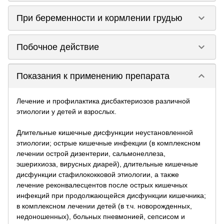
keyboard_arrow_down
При беременности и кормлении грудью
keyboard_arrow_down
Побочное действие
keyboard_arrow_down
Показания к применению препарата
Лечение и профилактика дисбактериозов различной
этиологии у детей и взрослых.
Длительные кишечные дисфункции неустановленной
этиологии; острые кишечные инфекции (в комплексном
лечении острой дизентерии, сальмонеллеза,
эшерихиоза, вирусных диарей), длительные кишечные
дисфункции стафилококковой этиологии, а также
лечение реконвалесцентов после острых кишечных
инфекций при продолжающейся дисфункции кишечника;
в комплексном лечении детей (в т.ч. новорожденных,
недоношенных), больных пневмонией, сепсисом и