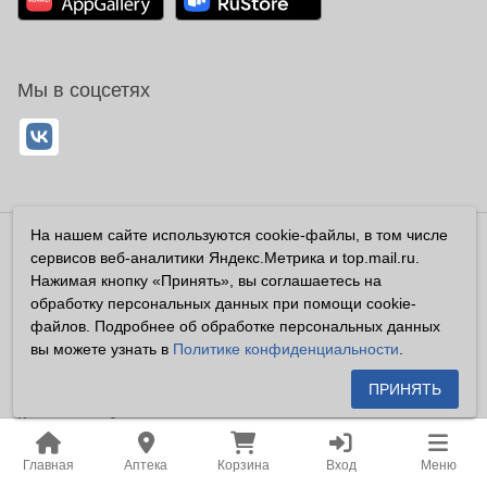
Мы в соцсетях
На нашем сайте используются cookie-файлы, в том числе
Владелец сайта ООО «Суперфарма» ОГРН 1032700302194
сервисов веб-аналитики Яндекс.Метрика и top.mail.ru.
Все права защищены ©2026
Нажимая кнопку «Принять», вы соглашаетесь на
обработку персональных данных при помощи cookie-
Информация, размещенная на данном сайте имеет
файлов. Подробнее об обработке персональных данных
справочный характер, и не должна восприниматься
вы можете узнать в
Политике конфиденциальности
.
посетителями сайта как публичная оферта, предусмотренная
п. 2 ст. 437 ГК РФ.
ПРИНЯТЬ
Владелец сайта устанавливает запрет на цитирование,
копирование и размещение информации, размещенной на
Главная
Аптека
Корзина
Вход
Меню
настоящем сайте newapteka.ru, включая информацию о