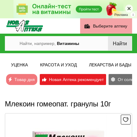
Реклама
i
Выберите аптеку
Найти
Найти, например,
Витамины
УЦЕНКА
КРАСОТА И УХОД
ЛЕКАРСТВА И БАДЫ
Товар дня
Новая Аптека рекомендует
От солнеч
Млекоин гомеопат. гранулы 10г