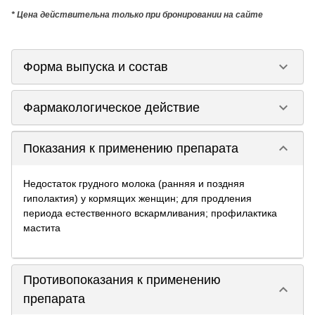
* Цена действительна только при бронировании на сайте
keyboard_arrow_down
Форма выпуска и состав
keyboard_arrow_down
Фармакологическое действие
keyboard_arrow_down
Показания к применению препарата
Недостаток грудного молока (ранняя и поздняя
гиполактия) у кормящих женщин; для продления
периода естественного вскармливания; профилактика
мастита
Противопоказания к применению
keyboard_arrow_down
препарата