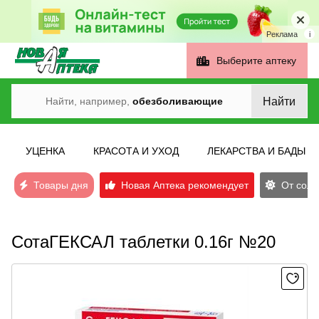
Реклама
i
Выберите аптеку
Найти
Найти, например,
обезболивающие
УЦЕНКА
КРАСОТА И УХОД
ЛЕКАРСТВА И БАДЫ
Товары дня
Новая Аптека рекомендует
От солн
СотаГЕКСАЛ таблетки 0.16г №20