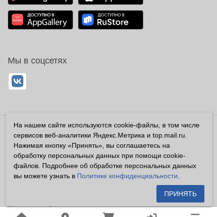
Мы в соцсетях
На нашем сайте используются cookie-файлы, в том числе
Владелец сайта ООО «Суперфарма» ОГРН 1032700302194
сервисов веб-аналитики Яндекс.Метрика и top.mail.ru.
Все права защищены ©2026
Нажимая кнопку «Принять», вы соглашаетесь на
обработку персональных данных при помощи cookie-
Информация, размещенная на данном сайте имеет
файлов. Подробнее об обработке персональных данных
справочный характер, и не должна восприниматься
вы можете узнать в
Политике конфиденциальности
.
посетителями сайта как публичная оферта, предусмотренная
п. 2 ст. 437 ГК РФ.
ПРИНЯТЬ
Владелец сайта устанавливает запрет на цитирование,