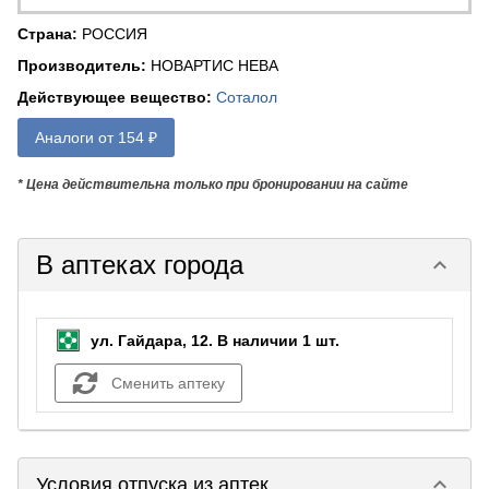
Страна
:
РОССИЯ
Производитель
:
НОВАРТИС НЕВА
Действующее вещество
:
Соталол
Аналоги от 154 ₽
* Цена действительна только при бронировании на сайте
В аптеках города
keyboard_arrow_down
ул. Гайдара, 12.
В наличии 1 шт.
Сменить аптеку
keyboard_arrow_down
Условия отпуска из аптек