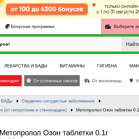
Бонусная программа
Выберите а
Найт
ров!
ЛЕКАРСТВА И БАДЫ
ВИТАМИНЫ
ГИГИЕНА
МАМ
омендует
От солнечных ожогов
От молочницы
Ух
и БАДы
Сердечно-сосудистые заболевания
 (от гипертонии и стенокардии)
Метопролол Озон таблетки 0.
Метопролол Озон таблетки 0.1г