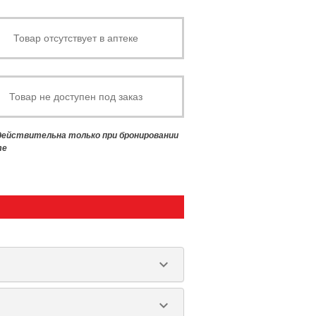
Товар отсутствует в аптеке
Товар не доступен под заказ
 действительна только при бронировании
те
keyboard_arrow_down
keyboard_arrow_down