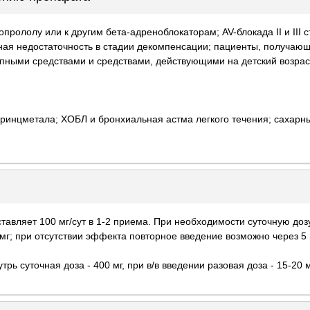
прололу или к другим бета-адреноблокаторам; AV-блокада II и III с
ная недостаточность в стадии декомпенсации; пациенты, получаю
ыми средствами и средствами, действующими на детский возраст
 Принцметала; ХОБЛ и бронхиальная астма легкого течения; сахарн
тавляет 100 мг/сут в 1-2 приема. При необходимости суточную доз
5 мг; при отсутствии эффекта повторное введение возможно через 5
ь суточная доза - 400 мг, при в/в введении разовая доза - 15-20 м