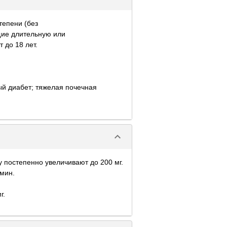
тепени (без
щие длительную или
 до 18 лет.
ый диабет; тяжелая почечная
keyboard_arrow_down
у постепенно увеличивают до 200 мг.
 мин.
г.