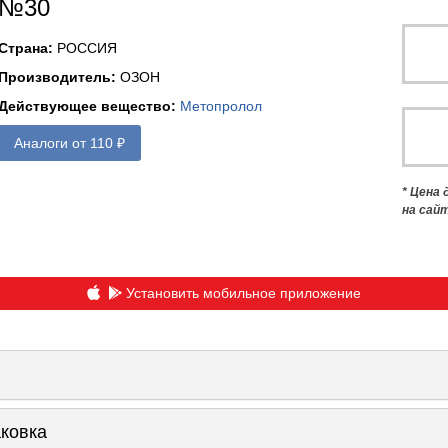
№30
Страна
:
РОССИЯ
Производитель
:
ОЗОН
Действующее вещество
:
Метопролол
Аналоги от 110 ₽
* Цена
на сай
Установить мобильное приложение
аковка