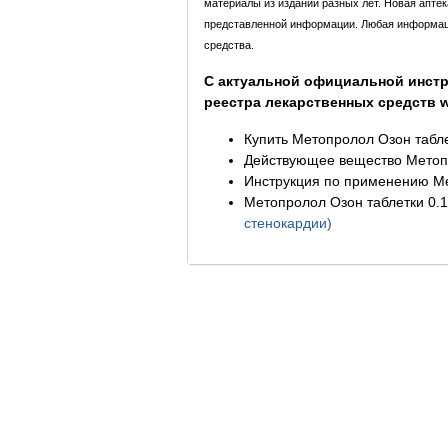
материалы из изданий разных лет. Новая апте
представленной информации. Любая информация
средства.
С актуальной официальной инстр
реестра лекарственных средств ww
Купить Метопролол Озон табле
Действующее вещество Метопр
Инструкция по применению Ме
Метопролол Озон таблетки 0.1
стенокардии)