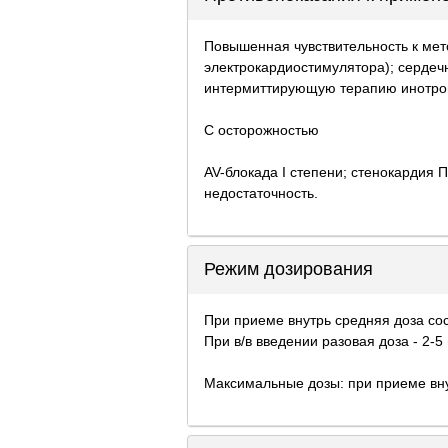
Повышенная чувствительность к мето
электрокардиостимулятора); сердеч
интермиттирующую терапию инотропн
С осторожностью
AV-блокада I степени; стенокардия
недостаточность.
Режим дозирования
При приеме внутрь средняя доза сос
При в/в введении разовая доза - 2-
Максимальные дозы: при приеме внутр