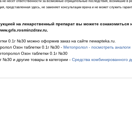
ка не несет ответственности за возможные отрицательные последствия, возникшие в р
, представленная здесь, не заменяет консультации врача и не может служить гаран
укцией на лекарственный препарат вы можете ознакомиться н
w.grls.rosminzdrav.ru.
тки 0.1г №30 можно оформив заказ на сайте newapteka.ru.
олол Озон таблетки 0.1г №30
-
Метопролол - посмотреть аналоги
топролол Озон таблетки 0.1г №30
г №30 и другие товары в категории
-
Средства комбинированного де