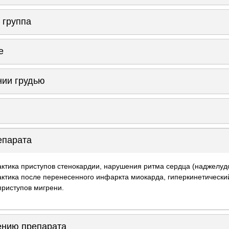
 группа
е
нии грудью
епарата
ктика приступов стенокардии, нарушения ритма сердца (наджелуд
ктика после перенесенного инфаркта миокарда, гиперкинетический
приступов мигрени.
ению препарата