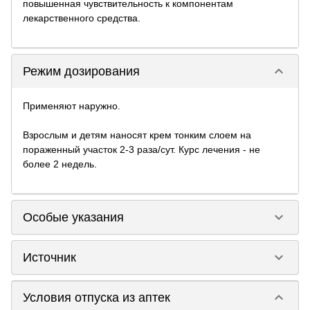
повышенная чувствительность к компонентам
лекарственного средства.
keyboard_arrow_down
Режим дозирования
Применяют наружно.
Взрослым и детям наносят крем тонким слоем на
пораженный участок 2-3 раза/сут. Курс лечения - не
более 2 недель.
keyboard_arrow_down
Особые указания
keyboard_arrow_down
Источник
keyboard_arrow_down
Условия отпуска из аптек