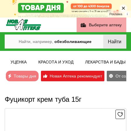
Реклама
i
Выберите аптеку
Найти
Найти, например,
обезболивающие
УЦЕНКА
КРАСОТА И УХОД
ЛЕКАРСТВА И БАДЫ
Товары дня
Новая Аптека рекомендует
От солн
Фуцикорт крем туба 15г