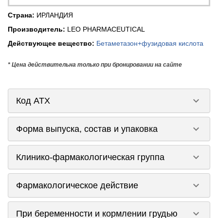
Страна
:
ИРЛАНДИЯ
Производитель
:
LEO PHARMACEUTICAL
Действующее вещество
:
Бетаметазон+фузидовая кислота
* Цена действительна только при бронировании на сайте
keyboard_arrow_down
Код ATX
keyboard_arrow_down
Форма выпуска, состав и упаковка
keyboard_arrow_down
Клинико-фармакологическая группа
keyboard_arrow_down
Фармакологическое действие
keyboard_arrow_down
При беременности и кормлении грудью