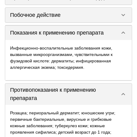
keyboard_arrow_down
Побочное действие
keyboard_arrow_down
Показания к применению препарата
Инфекционно-воспалительные заболевания кожи,
вызванные микроорганизмами, чувствительными к
фузидовой кислоте: дерматиты; инфицированная
аллергическая экзема; токсидермия.
Противопоказания к применению
keyboard_arrow_down
препарата
Розацеа; периоральный дерматит; юношеские угри;
первичные бактериальные, вирусные и грибковые
кожные заболевания; туберкулез кожи; кожные
проявления сифилиса; детский возраст до 1 года;