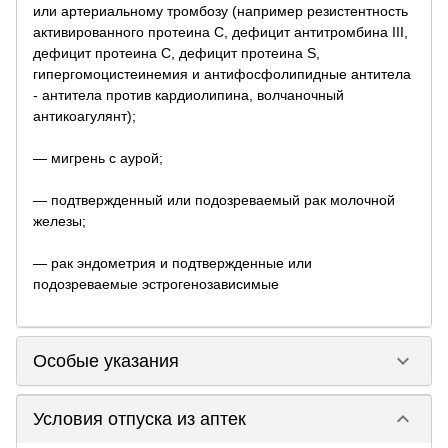
или артериальному тромбозу (например резистентность
активированного протеина С, дефицит антитромбина III,
дефицит протеина С, дефицит протеина S,
гипергомоцистеинемия и антифосфолипидные антитела
- антитела против кардиолипина, волчаночный
антикоагулянт);
— мигрень с аурой;
— подтвержденный или подозреваемый рак молочной
железы;
— рак эндометрия и подтвержденные или
подозреваемые эстрогенозависимые
keyboard_arrow_down
Особые указания
keyboard_arrow_down
Условия отпуска из аптек