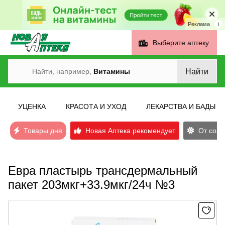
Реклама
i
Выберите аптеку
Найти
Найти, например,
Витамины
УЦЕНКА
КРАСОТА И УХОД
ЛЕКАРСТВА И БАДЫ
Товары дня
Новая Аптека рекомендует
От солн
Евра пластырь трансдермальный
пакет 203мкг+33.9мкг/24ч №3