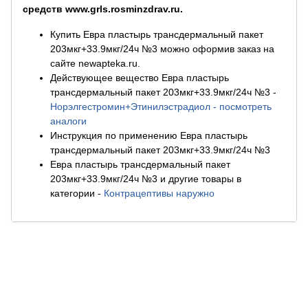
средств www.grls.rosminzdrav.ru.
Купить Евра пластырь трансдермальный пакет
203мкг+33.9мкг/24ч №3 можно оформив заказ на
сайте newapteka.ru.
Действующее вещество Евра пластырь
трансдермальный пакет 203мкг+33.9мкг/24ч №3
-
Норэлгестромин+Этинилэстрадиол - посмотреть
аналоги
Инструкция по применению Евра пластырь
трансдермальный пакет 203мкг+33.9мкг/24ч №3
Евра пластырь трансдермальный пакет
203мкг+33.9мкг/24ч №3 и другие товары в
категории
-
Контрацептивы наружно