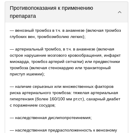
Противопоказания к применению
keyboard_arrow_down
препарата
— венозный тромбоз в т.ч. в анамнезе (включая тромбоз
глубоких вен, тромбоэмболию легких);
— артериальный тромбоз, в т.ч. в анамнезе (включая
острое нарушение мозгового кровообращения, инфаркт
миокарда, тромбоз артерий сетчатки) или предвестники
тромбоза (включая стенокардию или транзиторный
приступ ишемии);
— наличие серьезных или множественных факторов
риска артериального тромбоза: тяжелая артериальная
гипертензия (более 160/100 мм рт.ст.), сахарный диабет
с поражением сосудов;
— наследственная дислипопротеинемия;
— наследственная предрасположенность к венозному