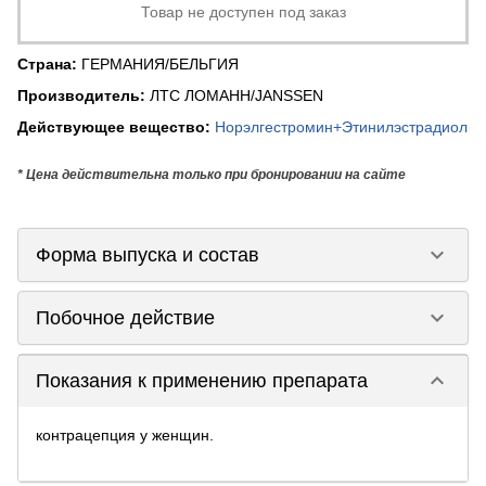
Товар не доступен под заказ
Страна
:
ГЕРМАНИЯ/БЕЛЬГИЯ
Производитель
:
ЛТС ЛОМАНН/JANSSEN
Действующее вещество
:
Норэлгестромин+Этинилэстрадиол
* Цена действительна только при бронировании на сайте
keyboard_arrow_down
Форма выпуска и состав
keyboard_arrow_down
Побочное действие
keyboard_arrow_down
Показания к применению препарата
контрацепция у женщин.