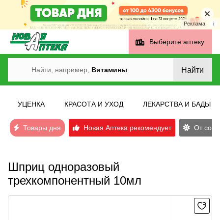
Реклама
i
Выберите аптеку
Найти
Найти, например,
Витамины
УЦЕНКА
КРАСОТА И УХОД
ЛЕКАРСТВА И БАДЫ
Товары дня
Новая Аптека рекомендует
От солн
Шприц одноразовый
трехкомпонентный 10мл