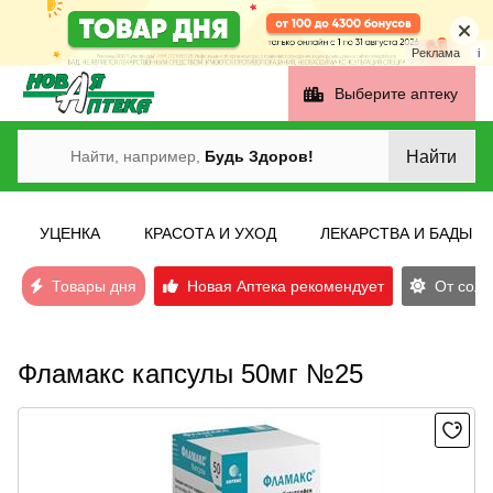
Реклама
i
Выберите аптеку
Найти
Найти, например,
Будь Здоров!
УЦЕНКА
КРАСОТА И УХОД
ЛЕКАРСТВА И БАДЫ
Товары дня
Новая Аптека рекомендует
От солн
Фламакс капсулы 50мг №25