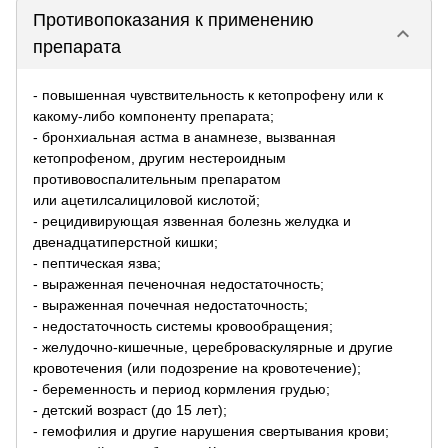
Противопоказания к применению
keyboard_arrow_down
препарата
- повышенная чувствительность к кетопрофену или к
какому-либо компоненту препарата;
- бронхиальная астма в анамнезе, вызванная
кетопрофеном, другим нестероидным
противовоспалительным препаратом
или ацетилсалициловой кислотой;
- рецидивирующая язвенная болезнь желудка и
двенадцатиперстной кишки;
- пептическая язва;
- выраженная печеночная недостаточность;
- выраженная почечная недостаточность;
- недостаточность системы кровообращения;
- желудочно-кишечные, цереброваскулярные и другие
кровотечения (или подозрение на кровотечение);
- беременность и период кормления грудью;
- детский возраст (до 15 лет);
- гемофилия и другие нарушения свертывания крови;