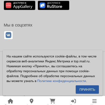
Мы в соцсетях
На нашем сайте используются cookie-файлы, в том числе
Владелец сайта ООО «Суперфарма» ОГРН 1032700302194
сервисов веб-аналитики Яндекс.Метрика и top.mail.ru.
Все права защищены ©2026
Нажимая кнопку «Принять», вы соглашаетесь на
обработку персональных данных при помощи cookie-
Информация, размещенная на данном сайте имеет
файлов. Подробнее об обработке персональных данных
справочный характер, и не должна восприниматься
вы можете узнать в
Политике конфиденциальности
.
посетителями сайта как публичная оферта, предусмотренная
п. 2 ст. 437 ГК РФ.
ПРИНЯТЬ
Владелец сайта устанавливает запрет на цитирование,
копирование и размещение информации, размещенной на