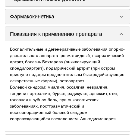
keyboard_arrow_down
Фармакокинетика
keyboard_arrow_down
Показания к применению препарата
Воспалительные и дегенеративные заболевания опорно-
двигательного аппарата: ревматоидный, псориатический
артрит, болезнь Бехтерева (анкилозирующий
спондилоартрит), подагрический артрит (при остром
приступе подагры предпочтительны быстродействующие
лекарственные формы), остеоартроз.
Болевой синдром: миалгия, оссалгия, невралгия,
тендинит, артралгия, бурсит, радикулит, аднексит, отит,
головная и зубная боль, при онкологических
заболеваниях, посттравматический и
послеоперационный болевой синдром,
сопровождающийся воспалением. Апьгодисменорея.