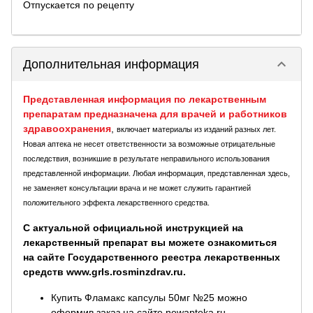
Отпускается по рецепту
keyboard_arrow_down
Дополнительная информация
Представленная информация по лекарственным
препаратам предназначена для врачей и работников
здравоохранения
,
включает материалы из изданий разных лет.
Новая аптека не несет ответственности за возможные отрицательные
последствия, возникшие в результате неправильного использования
представленной информации. Любая информация, представленная здесь,
не заменяет консультации врача и не может служить гарантией
положительного эффекта лекарственного средства.
С актуальной официальной инструкцией на
лекарственный препарат вы можете ознакомиться
на сайте Государственного реестра лекарственных
средств www.grls.rosminzdrav.ru.
Купить Фламакс капсулы 50мг №25 можно
оформив заказ на сайте newapteka.ru.