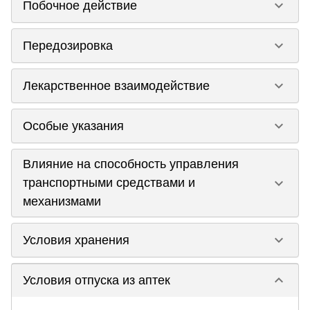
keyboard_arrow_down
Побочное действие
keyboard_arrow_down
Передозировка
keyboard_arrow_down
Лекарственное взаимодействие
keyboard_arrow_down
Особые указания
Влияние на способность управления
keyboard_arrow_down
транспортными средствами и
механизмами
keyboard_arrow_down
Условия хранения
keyboard_arrow_down
Условия отпуска из аптек