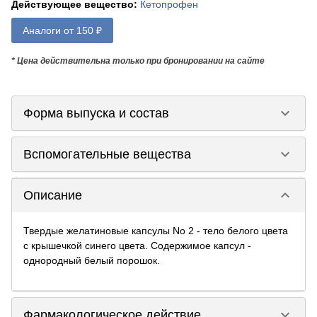
Действующее вещество
:
Кетопрофен
Аналоги от 150 ₽
* Цена действительна только при бронировании на сайте
keyboard_arrow_down
Форма выпуска и состав
keyboard_arrow_down
Вспомогательные вещества
keyboard_arrow_down
Описание
Твердые желатиновые капсулы No 2 - тело белого цвета
с крышечкой синего цвета. Содержимое капсул -
однородный белый порошок.
keyboard_arrow_down
Фармакологическое действие