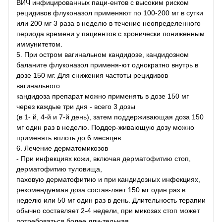
ВИЧ­ инфицированных паци-ентов с высоким риском
рецидивов флуконазол применяют по 100-200 мг в сутки
или 200 мг 3 раза в неделю в течение неопределенного
периода времени у пациентов с хронически пониженным
иммунитетом.
5. При остром вагинальном кандидозе, кандидозном
баланите флуконазол применя-ют однократно внутрь в
дозе 150 мг. Для снижения частоты рецидивов
вагинального
кандидоза препарат можно применять в дозе 150 мг
через каждые три дня - всего 3 дозы
(в 1- й, 4-й и 7-й день), затем поддерживающая доза 150
мг один раз в неделю. Поддер-живающую дозу можно
применять вплоть до 6 месяцев.
6. Лечение дерматомикозов
- При инфекциях кожи, включая дерматофитию стоп,
дерматофитию туловища,
паховую дерматофитию и при кандидозных инфекциях,
рекомендуемая доза состав-ляет 150 мг один раз в
неделю или 50 мг один раз в день. Длительность терапии
обычно составляет 2-4 недели, при микозах стоп может
потребоваться более дли-тельная