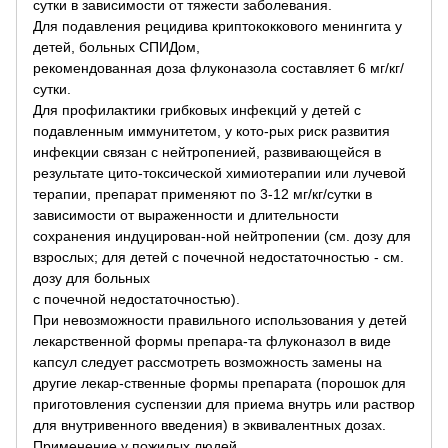
сутки в зависимости от тяжести заболевания.
Для подавления рецидива криптококкового менингита у
детей, больных СПИДом,
рекомендованная доза флуконазола составляет 6 мг/кг/
сутки.
Для профилактики грибковых инфекций у детей с
подавленным иммунитетом, у кото-рых риск развития
инфекции связан с нейтропенией, развивающейся в
результате цито-токсической химиотерапии или лучевой
терапии, препарат применяют по 3-12 мг/кг/сутки в
зависимости от выраженности и длительности
сохранения индуцирован-ной нейтропении (см. дозу для
взрослых; для детей с почечной недостаточностью - см.
дозу для больных
с почечной недостаточностью).
При невозможности правильного использования у детей
лекарственной формы препара-та флуконазол в виде
капсул следует рассмотреть возможность замены на
другие лекар-ственные формы препарата (порошок для
приготовления суспензии для приема внутрь или раствор
для внутривенного введения) в эквивалентных дозах.
Применение у пожилых людей