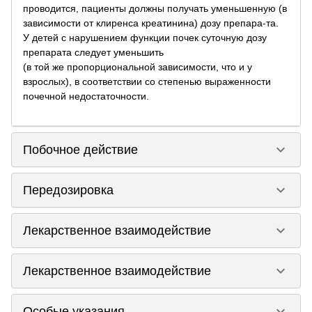
проводится, пациенты должны получать уменьшенную (в
зависимости от клиренса креатинина) дозу препара-та.
У детей с нарушением функции почек суточную дозу
препарата следует уменьшить
(в той же пропорциональной зависимости, что и у
взрослых), в соответствии со степенью выраженности
почечной недостаточности.
keyboard_arrow_down
Побочное действие
keyboard_arrow_down
Передозировка
keyboard_arrow_down
Лекарственное взаимодействие
keyboard_arrow_down
Лекарственное взаимодействие
keyboard_arrow_down
Особые указания