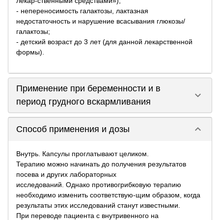
лекар-ственными средствами»);
- непереносимость галактозы, лактазная
недостаточность и нарушение всасывания глюкозы/
галактозы;
- детский возраст до 3 лет (для данной лекарственной
формы).
Применение при беременности и в
keyboard_arrow_down
период грудного вскармливания
keyboard_arrow_down
Способ применения и дозы
Внутрь. Капсулы проглатывают целиком.
Терапию можно начинать до получения результатов
посева и других лабораторных
исследований. Однако противогрибковую терапию
необходимо изменить соответствую-щим образом, когда
результаты этих исследований станут известными.
При переводе пациента с внутривенного на