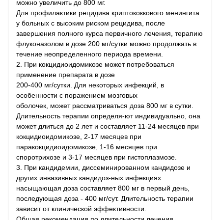
можно увеличить до 800 мг.
Для профилактики рецидива криптококкового менингита
у больных с высоким риском рецидива, после
завершения полного курса первичного лечения, терапию
флуконазолом в дозе 200 мг/сутки можно продолжать в
течение неопределенного периода времени.
2. При кокцидиоидомикозе может потребоваться
применение препарата в дозе
200-400 мг/сутки. Для некоторых инфекций, в
особенности с поражением мозговых
оболочек, может рассматриваться доза 800 мг в сутки.
Длительность терапии определя-ют индивидуально, она
может длиться до 2 лет и составляет 11-24 месяцев при
кокцидиоидомикозе, 2-17 месяцев при
паракокцидиоидомикозе, 1-16 месяцев при
споротрихозе и 3-17 месяцев при гистоплазмозе.
3. При кандидемии, диссеминированном кандидозе и
других инвазивных кандидоз-ных инфекциях
насыщающая доза составляет 800 мг в первый день,
последующая доза - 400 мг/сут. Длительность терапии
зависит от клинической эффективности.
Общая рекомендация по длительности лечения