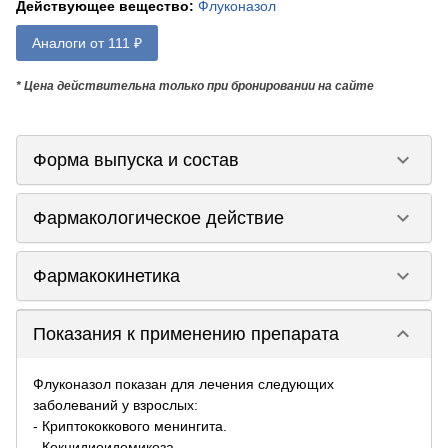
Действующее вещество
:
Флуконазол
Аналоги от 111 ₽
* Цена действительна только при бронировании на сайте
keyboard_arrow_down
Форма выпуска и состав
keyboard_arrow_down
Фармакологическое действие
keyboard_arrow_down
Фармакокинетика
keyboard_arrow_down
Показания к применению препарата
Флуконазол показан для лечения следующих
заболеваний у взрослых:
- Криптококкового менингита.
- Кокцидиоидомикоза.