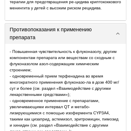
терапии для предотвращения ре-цидива криптококкового
менингита у детей с высоким риском рецидива.
Противопоказания к применению
keyboard_arrow_down
препарата
- Повышенная чувствительность к флуконазолу, другим
компонентам препарата или веществам со сходным с
флуконазолом азол-содержащим химическим
строением;
- одновременный прием терфенадина во время
многократного применения флуконазо-ла в дозе 400 мг/
сут и более (см. раздел «Взаимодействие с другими
лекарственными средствами»);
- одновременное применение с препаратами,
увеличивающими интервал QT и метабо-
лизирующимися с помощью изофермента СYР3А4,
такими как цизаприд, астемизол, эритромицин, пимозид
и хинидин (см. раздел «Взаимодействие с другими