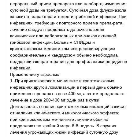
пероральный прием препарата или наоборот, изменения
суточной дозы не требуется. Суточная доза флуконазола
зависит от характера и тяжести грибковой инфекции. При
инфекциях, требующих повторного приема препа-рата,
лечение следует продолжать до исчезновения
клинических или лабораторных при-знаков активной
грибковой инфекции. Больным СПИДом и
криптококковым менинги-том или рецидивирующим
орофарингеальным кандидозом обычно необходима
поддер-живающая терапия для профилактики рецидивов
инфекции.
Применение у взрослых
1. При криптококковом менингите и криптококковых
инфекциях другой локализа-ции в первый день обычно
применяют препарат в дозе 400 мг, а затем продолжают
лече-ние в дозе 200-400 мг один раз в сутки.
Длительность лечения криптококковых инфекций зависит
от наличия клинического и микологического эффекта;
при криптококковом ме-нингите лечение обычно
продолжают по крайней мере 6-8 недель. В случаях
лечения угрожающих жизни инфекций суточную дозу