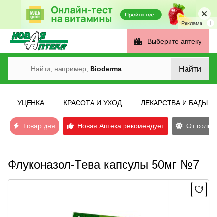
Реклама
i
Выберите аптеку
Найти
Найти, например,
Bioderma
УЦЕНКА
КРАСОТА И УХОД
ЛЕКАРСТВА И БАДЫ
Товар дня
Новая Аптека рекомендует
От солнеч
Флуконазол-Тева капсулы 50мг №7