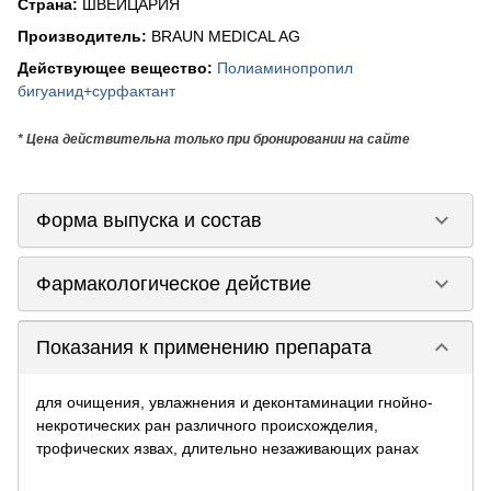
Страна
:
ШВЕЙЦАРИЯ
Производитель
:
BRAUN MEDICAL AG
Действующее вещество
:
Полиаминопропил
бигуанид+сурфактант
* Цена действительна только при бронировании на сайте
keyboard_arrow_down
Форма выпуска и состав
keyboard_arrow_down
Фармакологическое действие
keyboard_arrow_down
Показания к применению препарата
для очищения, увлажнения и деконтаминации гнойно-
некротических ран различного происхожделия,
трофических язвах, длительно незаживающих ранах