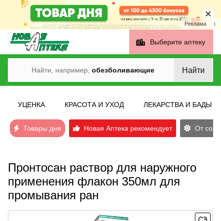
Реклама
i
Выберите аптеку
Найти
Найти, например,
обезболивающие
УЦЕНКА
КРАСОТА И УХОД
ЛЕКАРСТВА И БАДЫ
Товары дня
Новая Аптека рекомендует
От солн
Пронтосан раствор для наружного
применения флакон 350мл для
промывания ран