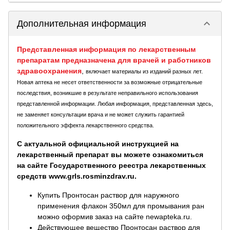
keyboard_arrow_down
Дополнительная информация
Представленная информация по лекарственным
препаратам предназначена для врачей и работников
здравоохранения
,
включает материалы из изданий разных лет.
Новая аптека не несет ответственности за возможные отрицательные
последствия, возникшие в результате неправильного использования
представленной информации. Любая информация, представленная здесь,
не заменяет консультации врача и не может служить гарантией
положительного эффекта лекарственного средства.
С актуальной официальной инструкцией на
лекарственный препарат вы можете ознакомиться
на сайте Государственного реестра лекарственных
средств www.grls.rosminzdrav.ru.
Купить Пронтосан раствор для наружного
применения флакон 350мл для промывания ран
можно оформив заказ на сайте newapteka.ru.
Действующее вещество Пронтосан раствор для