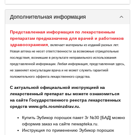
keyboard_arrow_down
Дополнительная информация
Представленная информация по лекарственным
препаратам предназначена для врачей и работников
здравоохранения
,
включает материалы из изданий разных лет.
Новая аптека не несет ответственности за возможные отрицательные
последствия, возникшие в результате неправильного использования
представленной информации. Любая информация, представленная здесь,
не заменяет консультации врача и не может служить гарантией
положительного эффекта лекарственного средства.
С актуальной официальной инструкцией на
лекарственный препарат вы можете ознакомиться
на сайте Государственного реестра лекарственных
средств www.grls.rosminzdrav.ru.
Купить Эубикор порошок пакет 3г №30 [БАД] можно
оформив заказ на сайте newapteka.ru.
Инструкция по применению Эубикор порошок