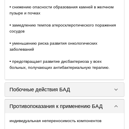
• снижению опасности образования камней в желчном
пузыре и почках
• замедлению темпов атеросклеротического поражения
сосудов
• уменьшению риска развития онкологических
заболеваний
• предотвращает развитие дисбактериоза у всех
больных, получающих антибактериальную терапию.
keyboard_arrow_down
Побочные действия БАД
keyboard_arrow_down
Противопоказания к применению БАД
индивидуальная непереносимость компонентов