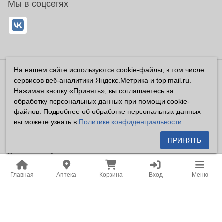
Мы в соцсетях
На нашем сайте используются cookie-файлы, в том числе
Владелец сайта ООО «Суперфарма» ОГРН 1032700302194
сервисов веб-аналитики Яндекс.Метрика и top.mail.ru.
Все права защищены ©2026
Нажимая кнопку «Принять», вы соглашаетесь на
обработку персональных данных при помощи cookie-
Информация, размещенная на данном сайте имеет
файлов. Подробнее об обработке персональных данных
справочный характер, и не должна восприниматься
вы можете узнать в
Политике конфиденциальности
.
посетителями сайта как публичная оферта, предусмотренная
п. 2 ст. 437 ГК РФ.
ПРИНЯТЬ
Владелец сайта устанавливает запрет на цитирование,
копирование и размещение информации, размещенной на
Главная
Аптека
Корзина
Вход
Меню
настоящем сайте newapteka.ru, включая информацию о
ценах на товары, без письменного согласия владельца сайта.
Место нахождения: Российская Федерация, Хабаровский
край, город Хабаровск.