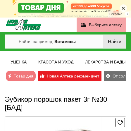
Реклама
i
Выберите аптеку
Найти
Найти, например,
Витамины
УЦЕНКА
КРАСОТА И УХОД
ЛЕКАРСТВА И БАДЫ
Товар дня
Новая Аптека рекомендует
От солнеч
Эубикор порошок пакет 3г №30
[БАД]