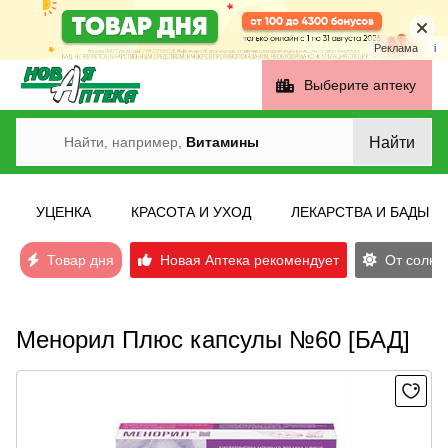
Реклама
i
Выберите аптеку
Найти
Найти, например,
Витамины
УЦЕНКА
КРАСОТА И УХОД
ЛЕКАРСТВА И БАДЫ
Товар дня
Новая Аптека рекомендует
От солнеч
Менорил Плюс капсулы №60 [БАД]