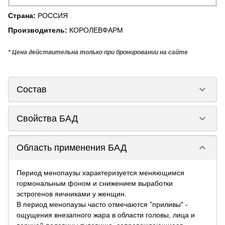
Страна
:
РОССИЯ
Производитель
:
КОРОЛЕВФАРМ
* Цена действительна только при бронировании на сайте
keyboard_arrow_down
Состав
keyboard_arrow_down
Свойства БАД
keyboard_arrow_down
Область применения БАД
Период менопаузы характеризуется меняющимся
гормональным фоном и снижением выработки
эстрогенов яичниками у женщин.
В период менопаузы часто отмечаются "приливы" -
ощущения внезапного жара в области головы, лица и