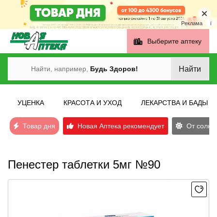
Реклама
i
Выберите аптеку
Найти
Найти, например,
Будь Здоров!
УЦЕНКА
КРАСОТА И УХОД
ЛЕКАРСТВА И БАДЫ
Товар дня
Новая Аптека рекомендует
От солнеч
Пенестер таблетки 5мг №90