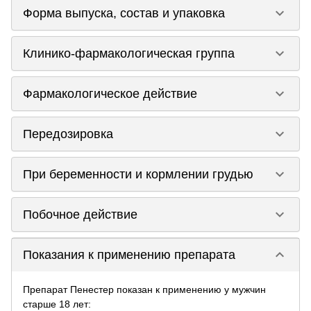
keyboard_arrow_down
Форма выпуска, состав и упаковка
keyboard_arrow_down
Клинико-фармакологическая группа
keyboard_arrow_down
Фармакологическое действие
keyboard_arrow_down
Передозировка
keyboard_arrow_down
При беременности и кормлении грудью
keyboard_arrow_down
Побочное действие
keyboard_arrow_down
Показания к применению препарата
Препарат Пенестер показан к применению у мужчин
старше 18 лет: