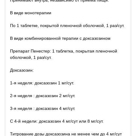
Принимают внутрь, независимо от приема пищи.
В виде монотерапии
По 1 таблетке, покрытой пленочной оболочкой, 1 раз/сут.
В виде комбинированной терапии с доксазозином
Препарат Пенестер: 1 таблетка, покрытая пленочной
оболочкой, 1 раз/сут.
Доксазозин:
1-я неделя: доксазозин 1 мг/сут.
2-я неделя : доксазозин 2 мг/сут.
3-я неделя : доксазозин 4 мг/сут.
С 4-й недели: доксазозин 4 мг/сут или 8 мг/сут.
Титрование дозы доксазозина не менее чем до 4 мг/сут