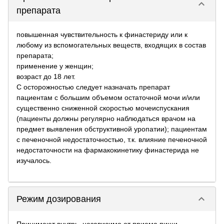
keyboard_arrow_down
препарата
повышенная чувствительность к финастериду или к
любому из вспомогательных веществ, входящих в состав
препарата;
применение у женщин;
возраст до 18 лет.
С осторожностью следует назначать препарат
пациентам с большим объемом остаточной мочи и/или
существенно сниженной скоростью мочеиспускания
(пациенты должны регулярно наблюдаться врачом на
предмет выявления обструктивной уропатии); пациентам
с печеночной недостаточностью, т.к. влияние печеночной
недостаточности на фармакокинетику финастерида не
изучалось.
keyboard_arrow_down
Режим дозирования