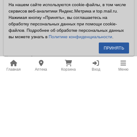
На нашем сайте используются cookie-файлы, в том числе
Владелец сайта ООО «Суперфарма» ОГРН 1032700302194
сервисов веб-аналитики Яндекс.Метрика и top.mail.ru.
Все права защищены ©2026
Нажимая кнопку «Принять», вы соглашаетесь на
обработку персональных данных при помощи cookie-
Информация, размещенная на данном сайте имеет
файлов. Подробнее об обработке персональных данных
справочный характер, и не должна восприниматься
вы можете узнать в
Политике конфиденциальности
.
посетителями сайта как публичная оферта, предусмотренная
п. 2 ст. 437 ГК РФ.
ПРИНЯТЬ
Владелец сайта устанавливает запрет на цитирование,
копирование и размещение информации, размещенной на
Главная
Аптека
Корзина
Вход
Меню
настоящем сайте newapteka.ru, включая информацию о
ценах на товары, без письменного согласия владельца сайта.
Место нахождения: Российская Федерация, Хабаровский
край, город Хабаровск.
Адрес для корреспонденции: г. Хабаровск, ул. Карла Маркса,
д. 105.
Адрес электронной почты: office@khf.ru
В аптеках Новая аптека представлен широкий ассортимент