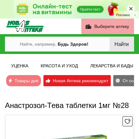
Реклама
i
Выберите аптеку
Найти
Найти, например,
Будь Здоров!
УЦЕНКА
КРАСОТА И УХОД
ЛЕКАРСТВА И БАДЫ
Товары дня
Новая Аптека рекомендует
От солн
Анастрозол-Тева таблетки 1мг №28