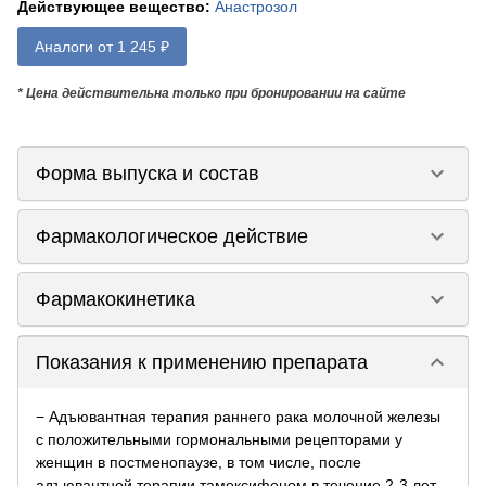
Действующее вещество
:
Анастрозол
Аналоги от 1 245 ₽
* Цена действительна только при бронировании на сайте
keyboard_arrow_down
Форма выпуска и состав
keyboard_arrow_down
Фармакологическое действие
keyboard_arrow_down
Фармакокинетика
keyboard_arrow_down
Показания к применению препарата
− Адъювантная терапия раннего рака молочной железы
с положительными гормональными рецепторами у
женщин в постменопаузе, в том числе, после
адъювантной терапии тамоксифеном в течение 2-3 лет.