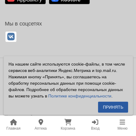
Мы в соцсетях
На нашем сайте используются cookie-файлы, в том числе
Владелец сайта ООО «Суперфарма» ОГРН 1032700302194
сервисов веб-аналитики Яндекс.Метрика и top.mail.ru.
Все права защищены ©2026
Нажимая кнопку «Принять», вы соглашаетесь на
обработку персональных данных при помощи cookie-
Информация, размещенная на данном сайте имеет
файлов. Подробнее об обработке персональных данных
справочный характер, и не должна восприниматься
вы можете узнать в
Политике конфиденциальности
.
посетителями сайта как публичная оферта, предусмотренная
п. 2 ст. 437 ГК РФ.
ПРИНЯТЬ
Владелец сайта устанавливает запрет на цитирование,
копирование и размещение информации, размещенной на
Главная
Аптека
Корзина
Вход
Меню
настоящем сайте newapteka.ru, включая информацию о
ценах на товары, без письменного согласия владельца сайта.