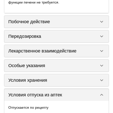
функции печени не требуется.
keyboard_arrow_down
Побочное действие
keyboard_arrow_down
Передозировка
keyboard_arrow_down
Лекарственное взаимодействие
keyboard_arrow_down
Особые указания
keyboard_arrow_down
Условия хранения
keyboard_arrow_down
Условия отпуска из аптек
Отпускается по рецепту