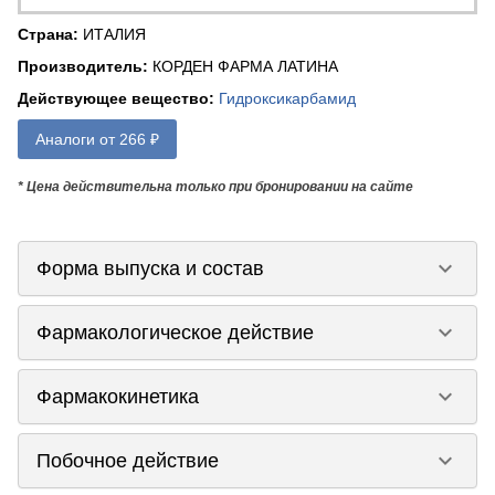
Страна
:
ИТАЛИЯ
Производитель
:
КОРДЕН ФАРМА ЛАТИНА
Действующее вещество
:
Гидроксикарбамид
Аналоги от 266 ₽
* Цена действительна только при бронировании на сайте
keyboard_arrow_down
Форма выпуска и состав
keyboard_arrow_down
Фармакологическое действие
keyboard_arrow_down
Фармакокинетика
keyboard_arrow_down
Побочное действие