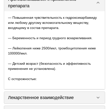
keyboard_arrow_down
препарата
— Повышенная чувствительность к гидроксикарбамиду
или любому другому вспомогательному веществу,
входящему в состав препарата.
— Беременность и период грудного вскармливания.
— Лейкопения ниже 2500/мкл, тромбоцитопения ниже
100000/мкл.
— Детский возраст (безопасность и эффективность
применения не установлена).
С осторожностью:
keyboard_arrow_down
Лекарственное взаимодействие