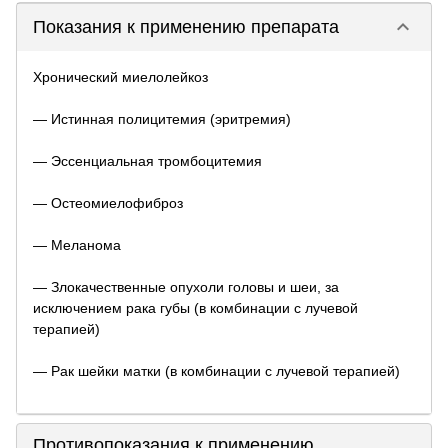
keyboard_arrow_down
Показания к применению препарата
Хронический миелолейкоз
— Истинная полицитемия (эритремия)
— Эссенциальная тромбоцитемия
— Остеомиелофиброз
— Меланома
— Злокачественные опухоли головы и шеи, за
исключением рака губы (в комбинации с лучевой
терапией)
— Рак шейки матки (в комбинации с лучевой терапией)
Противопоказания к применению