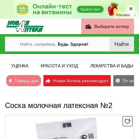
Реклама
i
Выберите аптеку
Найти
Найти, например,
Будь Здоров!
УЦЕНКА
КРАСОТА И УХОД
ЛЕКАРСТВА И БАДЫ
Товары дня
Новая Аптека рекомендует
От солн
Соска молочная латексная №2