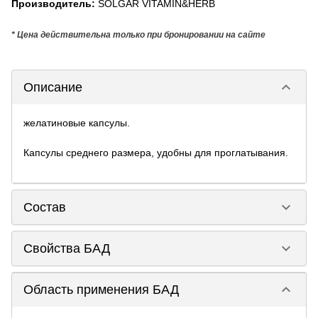
Производитель
:
SOLGAR VITAMIN&HERB
* Цена действительна только при бронировании на сайте
keyboard_arrow_down
Описание
желатиновые капсулы.
Капсулы среднего размера, удобны для проглатывания.
keyboard_arrow_down
Состав
keyboard_arrow_down
Свойства БАД
keyboard_arrow_down
Область применения БАД