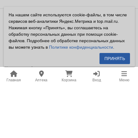
На нашем сайте используются cookie-файлы, в том числе
Владелец сайта ООО «Суперфарма» ОГРН 1032700302194
сервисов веб-аналитики Яндекс.Метрика и top.mail.ru.
Все права защищены ©2026
Нажимая кнопку «Принять», вы соглашаетесь на
обработку персональных данных при помощи cookie-
Информация, размещенная на данном сайте имеет
файлов. Подробнее об обработке персональных данных
справочный характер, и не должна восприниматься
вы можете узнать в
Политике конфиденциальности
.
посетителями сайта как публичная оферта, предусмотренная
п. 2 ст. 437 ГК РФ.
ПРИНЯТЬ
Владелец сайта устанавливает запрет на цитирование,
копирование и размещение информации, размещенной на
Главная
Аптека
Корзина
Вход
Меню
настоящем сайте newapteka.ru, включая информацию о
ценах на товары, без письменного согласия владельца сайта.
Место нахождения: Российская Федерация, Хабаровский
край, город Хабаровск.
Адрес для корреспонденции: г. Хабаровск, ул. Карла Маркса,
д. 105.
Адрес электронной почты: office@khf.ru