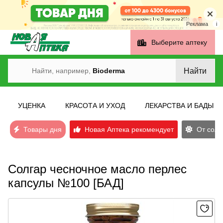
Реклама
i
Выберите аптеку
Найти
Найти, например,
Bioderma
УЦЕНКА
КРАСОТА И УХОД
ЛЕКАРСТВА И БАДЫ
Товары дня
Новая Аптека рекомендует
От солн
Солгар чесночное масло перлес
капсулы №100 [БАД]