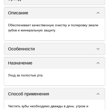
keyboard_arrow_down
Описание
Обеспечивает качественную очистку и полировку эмали
зубов и минеральную защиту.
keyboard_arrow_down
Особенности
keyboard_arrow_down
Назначение
Уход за полостью рта
keyboard_arrow_down
Способ применения
Чистить зубы необходимо дважды в день: утром и