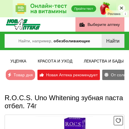
Реклама
i
Выберите аптеку
Найти
Найти, например,
обезболивающие
УЦЕНКА
КРАСОТА И УХОД
ЛЕКАРСТВА И БАДЫ
Товар дня
Новая Аптека рекомендует
От солнеч
R.O.C.S. Uno Whitening зубная паста
отбел. 74г