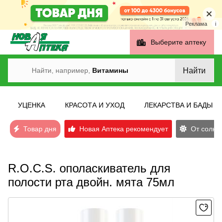
Реклама
i
Выберите аптеку
Найти
Найти, например,
Витамины
УЦЕНКА
КРАСОТА И УХОД
ЛЕКАРСТВА И БАДЫ
Товар дня
Новая Аптека рекомендует
От солнеч
R.O.C.S. ополаскиватель для
полости рта двойн. мята 75мл