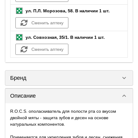
ул. П.Л. Морозова, 58.
В наличии 1 шт.
Сменить аптеку
ул. Совхозная, 35/1.
В наличии 1 шт.
Сменить аптеку
keyboard_arrow_down
Бренд
keyboard_arrow_down
Описание
R.O.C.S. ополаскиватель для полости рта со вкусом
двойной мяты - защита зубов и десен на основе
натуральных компонентов.
Применяется для укрепления зубов и десен, снижения