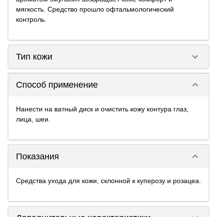
мягкость. Средство прошло офтальмологический
контроль.
keyboard_arrow_down
Тип кожи
keyboard_arrow_down
Способ применение
Нанести на ватный диск и очистить кожу контура глаз,
лица, шеи.
keyboard_arrow_down
Показания
Средства ухода для кожи, склонной к куперозу и розацеа.