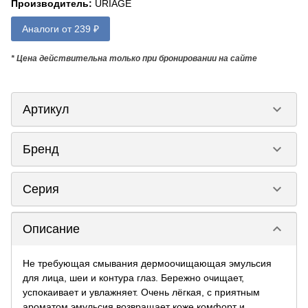
Производитель
:
URIAGE
Аналоги от 239 ₽
* Цена действительна только при бронировании на сайте
keyboard_arrow_down
Артикул
keyboard_arrow_down
Бренд
keyboard_arrow_down
Серия
keyboard_arrow_down
Описание
Не требующая смывания дермоочищающая эмульсия
для лица, шеи и контура глаз. Бережно очищает,
успокаивает и увлажняет. Очень лёгкая, с приятным
ароматом эмульсия возвращает коже комфорт и