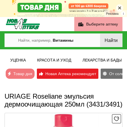
Реклама
i
Выберите аптеку
Найти
Найти, например,
Витамины
УЦЕНКА
КРАСОТА И УХОД
ЛЕКАРСТВА И БАДЫ
Товар дня
Новая Аптека рекомендует
От солнеч
URIAGE Roseliane эмульсия
дермоочищающая 250мл (3431/3491)