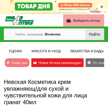
Реклама
i
Выберите аптеку
Найти
Найти, например,
Bioderma
УЦЕНКА
КРАСОТА И УХОД
ЛЕКАРСТВА И БАДЫ
Товар дня
Новая Аптека рекомендует
От солнеч
Невская Косметика крем
увлажняющ/для сухой и
чувствительной кожи для лица
гранат 40мл