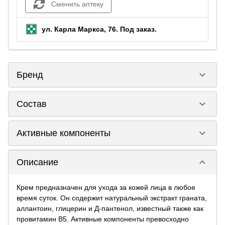
Сменить аптеку
ул. Карла Маркса, 76.
Под заказ
.
keyboard_arrow_down
Бренд
keyboard_arrow_down
Состав
keyboard_arrow_down
Активные компоненты
keyboard_arrow_down
Описание
Крем предназначен для ухода за кожей лица в любое
время суток. Он содержит натуральный экстракт граната,
аллантоин, глицерин и Д-пантенол, известный также как
провитамин В5. Активные компоненты превосходно