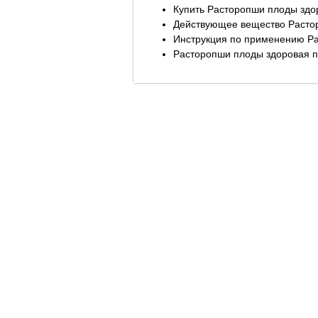
Купить Расторопши плоды здор
Действующее вещество Растор
Инструкция по применению Ра
Расторопши плоды здоровая пе