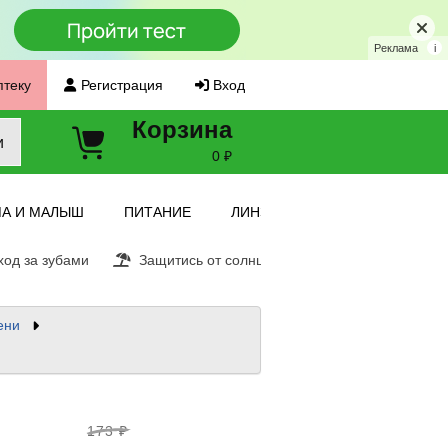
Реклама
i
птеку
Регистрация
Вход
Корзина
и
0 ₽
А И МАЛЫШ
ПИТАНИЕ
ЛИНЗЫ
од за зубами
Защитись от солнца
Витамин С
Ещ
ени
173 ₽