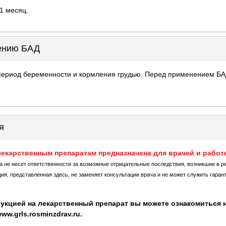
 месяц.
нению БАД
период беременности и кормления грудью. Перед применением БА
я
екарственным препаратам предназначена для врачей и работ
ка не несет ответственности за возможные отрицательные последствия, возникшие в р
, представленная здесь, не заменяет консультации врача и не может служить гаран
укцией на лекарственный препарат вы можете ознакомиться н
w.grls.rosminzdrav.ru.