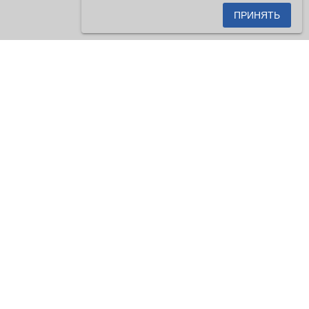
ПРИНЯТЬ
сетителями сайта как публичная
енной на настоящем сайте
ицинские приборы). Существует
v2.40.7