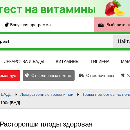
Бонусная программа
Выберите а
Найт
ров!
ЛЕКАРСТВА И БАДЫ
ВИТАМИНЫ
ГИГИЕНА
МАМ
омендует
От солнечных ожогов
От молочницы
Ух
и БАДы
Лекарственные травы и чаи
Травы при болезнях печ
100г [БАД]
Расторопши плоды здоровая