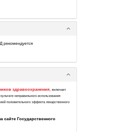
keyboard_arrow_down
Д рекомендуется
keyboard_arrow_down
ников здравоохранения
,
включает
езультате неправильного использования
тией положительного эффекта лекарственного
а сайте Государственного