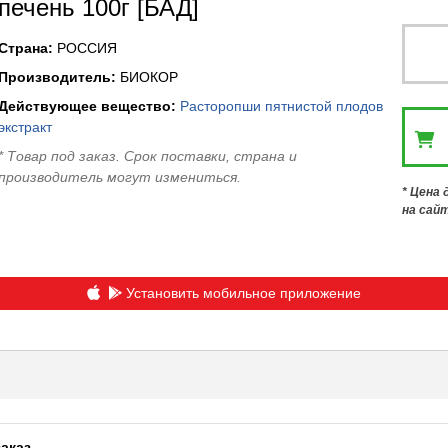
печень 100г [БАД]
Страна
:
РОССИЯ
Производитель
:
БИОКОР
Действующее вещество
:
Расторопши пятнистой плодов
экстракт
* Товар под заказ. Срок поставки, страна и
производитель могут измениться.
* Цена
на сай
Установить мобильное приложение
заказ
.