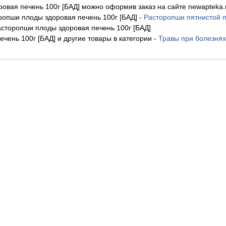
овая печень 100г [БАД] можно оформив заказ на сайте newapteka.
опши плоды здоровая печень 100г [БАД]
-
Расторопши пятнистой п
сторопши плоды здоровая печень 100г [БАД]
чень 100г [БАД] и другие товары в категории
-
Травы при болезнях