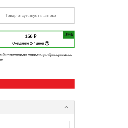
Товар отсутствует в аптеке
-9%
156 ₽
Ожидание 2-7 дней
 действительна только при бронировании
те
keyboard_arrow_down