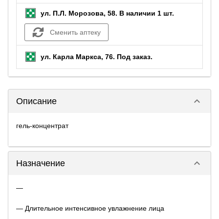
ул. П.Л. Морозова, 58.
В наличии 1 шт.
Сменить аптеку
ул. Карла Маркса, 76.
Под заказ
.
keyboard_arrow_down
Описание
гель-концентрат
keyboard_arrow_down
Назначение
—
— Длительное интенсивное увлажнение лица