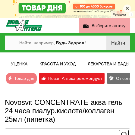
Реклама
i
Выберите аптеку
Найти
Найти, например,
Будь Здоров!
УЦЕНКА
КРАСОТА И УХОД
ЛЕКАРСТВА И БАДЫ
Товар дня
Новая Аптека рекомендует
От солнеч
Novosvit CONCENTRATE аква-гель
24 часа гиалур.кислота/коллаген
25мл (пипетка)