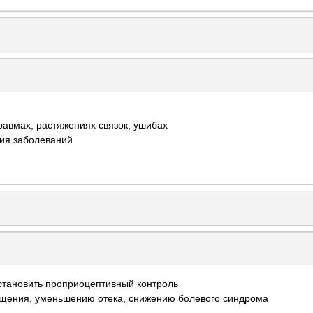
равмах, растяжениях связок, ушибах
ния заболеваний
сстановить проприоцептивный контроль
щения, уменьшению отека, снижению болевого синдрома