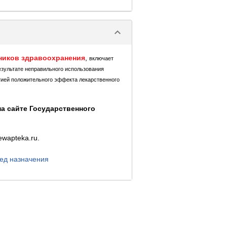
keyboard_arrow_down
ников здравоохранения
,
включает
езультате неправильного использования
тией положительного эффекта лекарственного
а сайте Государственного
ewapteka.ru.
ед назначения