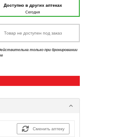
Доступно в других аптеках
Сегодня
Товар не доступен под заказ
 действительна только при бронировании
те
keyboard_arrow_down
Сменить аптеку