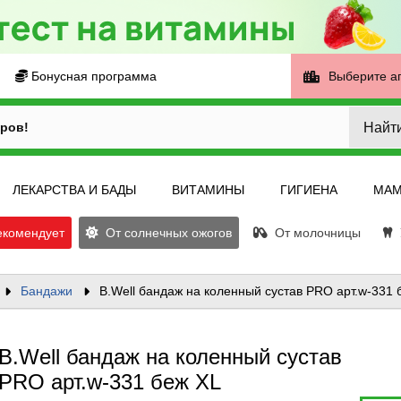
Бонусная программа
Выберите а
Найт
ров!
ЛЕКАРСТВА И БАДЫ
ВИТАМИНЫ
ГИГИЕНА
МАМ
екомендует
От солнечных ожогов
От молочницы
У
Бандажи
B.Well бандаж на коленный сустав PRO арт.w-331 
B.Well бандаж на коленный сустав
PRO арт.w-331 беж XL