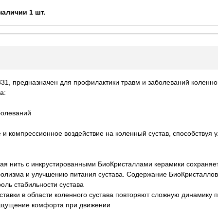
наличии 1 шт.
-331, предназначен для профилактики травм и заболеваний коленно
а:
болеваний
 и компрессионное воздействие на коленный сустав, способствуя
ая нить с инкрустированными БиоКристаллами керамики сохраняе
болизма и улучшению питания сустава. Содержание БиоКристаллов
роль стабильности сустава
тавки в области коленного сустава повторяют сложную динамику п
 ощущение комфорта при движении