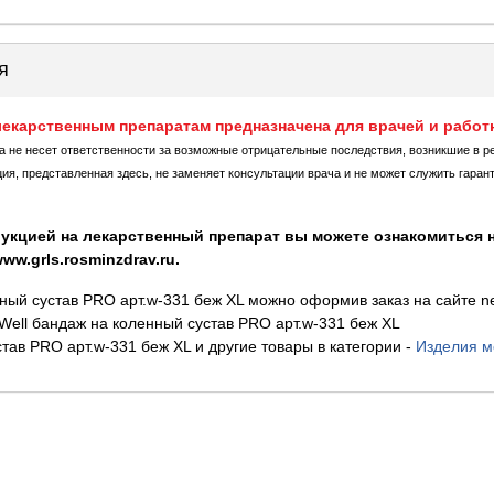
я
екарственным препаратам предназначена для врачей и работ
ка не несет ответственности за возможные отрицательные последствия, возникшие в р
, представленная здесь, не заменяет консультации врача и не может служить гаран
укцией на лекарственный препарат вы можете ознакомиться н
w.grls.rosminzdrav.ru.
нный сустав PRO арт.w-331 беж XL можно оформив заказ на сайте n
ell бандаж на коленный сустав PRO арт.w-331 беж XL
тав PRO арт.w-331 беж XL и другие товары в категории
-
Изделия м