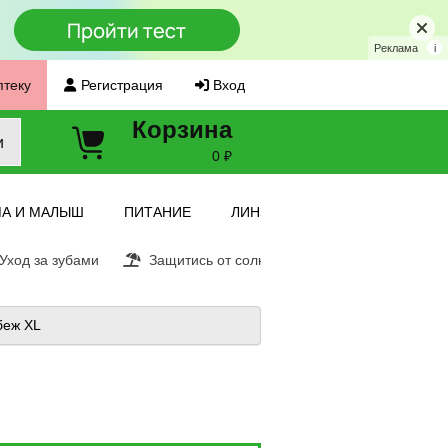
Реклама
i
птеку
Регистрация
Вход
Корзина
и
0 ₽
А И МАЛЫШ
ПИТАНИЕ
ЛИНЗЫ
ход за зубами
Защитись от солнца
Витамин С
Е
беж XL