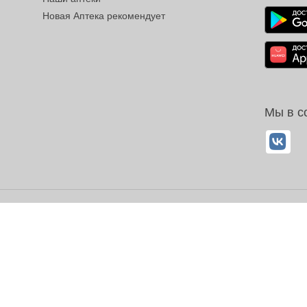
Новая Аптека рекомендует
Мы в с
ОГРН 1032700302194
айте имеет справочный характер, и не должна восприниматься по
ГК РФ.
 на цитирование, копирование и размещение информации, размещ