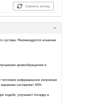
Сменить аптеку
keyboard_arrow_down
го сустава. Рекомендуется ношение
 улучшению кровообращения и
т тепловое инфракрасное излучение
 керамики составляет 40%
ри ходьбе, улучшают посадку и