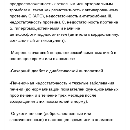
предрасположенность к венозным или артериальным
тромбозам, такая как резистентность к активированному
протеину С (АПС), недостаточность антитромбина III,
недостаточность протеина С, недостаточность протеина
S, гипергомоцистеинемия и наличие
антифосфолипидных антител (антитела к кардиолипину,
волчаночный антикоагулянт).
-Мигрень с очаговой неврологической симптоматикой в
настоящее время или в анамнезе.
-Сахарный диабет с диабетической ангиопатией.
-Печеночная недостаточность и тяжелые заболевания
печени (до нормализации показателей функциональных
проб печени и в течение трех месяцев после
возвращения этих показателей в норму);
-Опухоли печени (доброкачественные или
злокачественные) в настоящее время или в анамнезе.