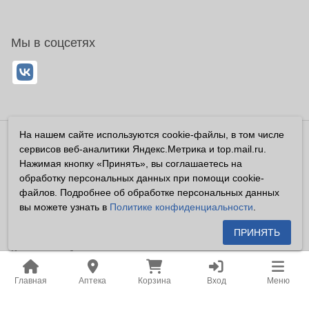
Мы в соцсетях
На нашем сайте используются cookie-файлы, в том числе
Владелец сайта ООО «Суперфарма» ОГРН 1032700302194
сервисов веб-аналитики Яндекс.Метрика и top.mail.ru.
Все права защищены ©2026
Нажимая кнопку «Принять», вы соглашаетесь на
обработку персональных данных при помощи cookie-
Информация, размещенная на данном сайте имеет
файлов. Подробнее об обработке персональных данных
справочный характер, и не должна восприниматься
вы можете узнать в
Политике конфиденциальности
.
посетителями сайта как публичная оферта, предусмотренная
п. 2 ст. 437 ГК РФ.
ПРИНЯТЬ
Владелец сайта устанавливает запрет на цитирование,
копирование и размещение информации, размещенной на
Главная
Аптека
Корзина
Вход
Меню
настоящем сайте newapteka.ru, включая информацию о
ценах на товары, без письменного согласия владельца сайта.