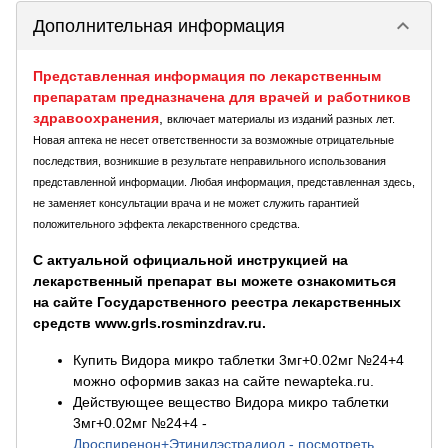
keyboard_arrow_down
Дополнительная информация
Представленная информация по лекарственным
препаратам предназначена для врачей и работников
здравоохранения
,
включает материалы из изданий разных лет.
Новая аптека не несет ответственности за возможные отрицательные
последствия, возникшие в результате неправильного использования
представленной информации. Любая информация, представленная здесь,
не заменяет консультации врача и не может служить гарантией
положительного эффекта лекарственного средства.
С актуальной официальной инструкцией на
лекарственный препарат вы можете ознакомиться
на сайте Государственного реестра лекарственных
средств www.grls.rosminzdrav.ru.
Купить Видора микро таблетки 3мг+0.02мг №24+4
можно оформив заказ на сайте newapteka.ru.
Действующее вещество Видора микро таблетки
3мг+0.02мг №24+4
-
Дроспиренон+Этинилэстрадиол - посмотреть