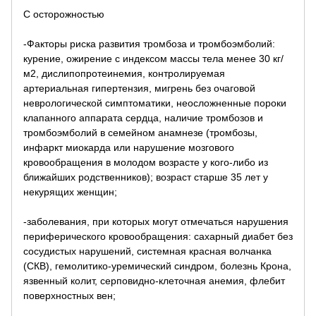
С осторожностью
-Факторы риска развития тромбоза и тромбоэмболий:
курение, ожирение с индексом массы тела менее 30 кг/
м2, дислипопротеинемия, контролируемая
артериальная гипертензия, мигрень без очаговой
неврологической симптоматики, неосложненные пороки
клапанного аппарата сердца, наличие тромбозов и
тромбоэмболий в семейном анамнезе (тромбозы,
инфаркт миокарда или нарушение мозгового
кровообращения в молодом возрасте у кого-либо из
ближайших родственников); возраст старше 35 лет у
некурящих женщин;
-заболевания, при которых могут отмечаться нарушения
периферического кровообращения: сахарный диабет без
сосудистых нарушений, системная красная волчанка
(СКВ), гемолитико-уремический синдром, болезнь Крона,
язвенный колит, серповидно-клеточная анемия, флебит
поверхностных вен;