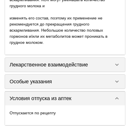
грудного молока и
изменять его состав, поэтому их применение не
рекомендуется до прекращения грудного
вскармливания. Небольшое количество половых
гормонов и/или их метаболитов может проникать в
грудное молоком.
keyboard_arrow_down
Лекарственное взаимодействие
keyboard_arrow_down
Особые указания
keyboard_arrow_down
Условия отпуска из аптек
Отпускается по рецепту