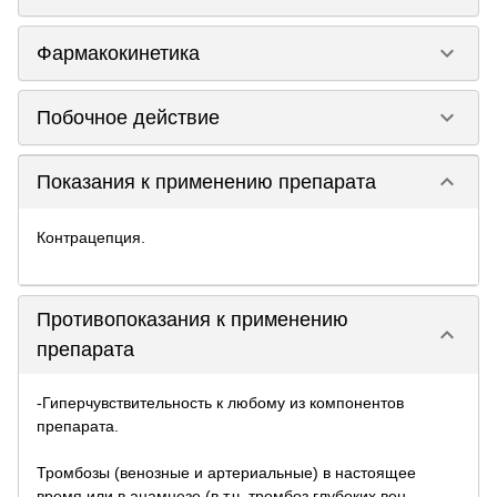
keyboard_arrow_down
Фармакокинетика
keyboard_arrow_down
Побочное действие
keyboard_arrow_down
Показания к применению препарата
Контрацепция.
Противопоказания к применению
keyboard_arrow_down
препарата
-Гиперчувствительность к любому из компонентов
препарата.
Тромбозы (венозные и артериальные) в настоящее
время или в анамнезе (в т.ч. тромбоз глубоких вен,