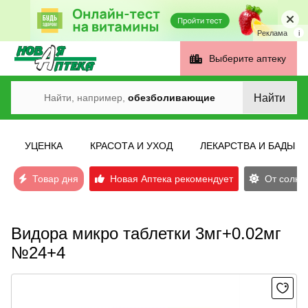
Реклама
i
Выберите аптеку
Найти
Найти, например,
обезболивающие
УЦЕНКА
КРАСОТА И УХОД
ЛЕКАРСТВА И БАДЫ
Товар дня
Новая Аптека рекомендует
От солнеч
Видора микро таблетки 3мг+0.02мг
№24+4