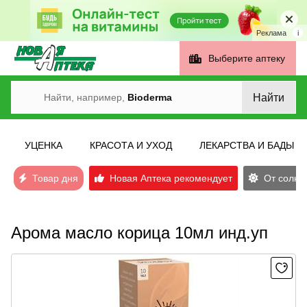
Реклама
i
Выберите аптеку
Найти
Найти, например,
Bioderma
УЦЕНКА
КРАСОТА И УХОД
ЛЕКАРСТВА И БАДЫ
Товар дня
Новая Аптека рекомендует
От солнеч
Арома масло корица 10мл инд.уп