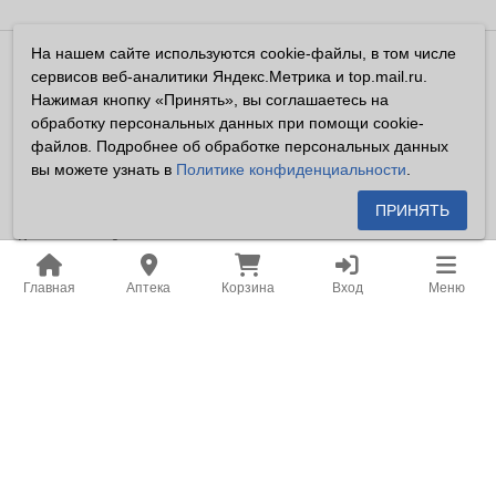
На нашем сайте используются cookie-файлы, в том числе
Владелец сайта ООО «Суперфарма» ОГРН 1032700302194
сервисов веб-аналитики Яндекс.Метрика и top.mail.ru.
Все права защищены ©2026
Нажимая кнопку «Принять», вы соглашаетесь на
обработку персональных данных при помощи cookie-
Информация, размещенная на данном сайте имеет
файлов. Подробнее об обработке персональных данных
справочный характер, и не должна восприниматься
вы можете узнать в
Политике конфиденциальности
.
посетителями сайта как публичная оферта, предусмотренная
п. 2 ст. 437 ГК РФ.
ПРИНЯТЬ
Владелец сайта устанавливает запрет на цитирование,
копирование и размещение информации, размещенной на
Главная
Аптека
Корзина
Вход
Меню
настоящем сайте newapteka.ru, включая информацию о
ценах на товары, без письменного согласия владельца сайта.
Место нахождения: Российская Федерация, Хабаровский
край, город Хабаровск.
Адрес для корреспонденции: г. Хабаровск, ул. Карла Маркса,
д. 105.
Адрес электронной почты: office@khf.ru