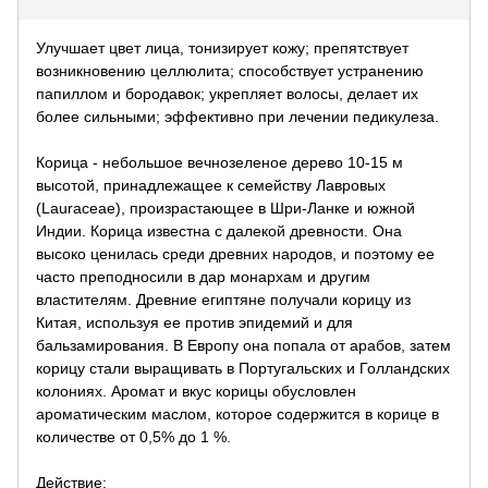
Улучшает цвет лица, тонизирует кожу; препятствует
возникновению целлюлита; способствует устранению
папиллом и бородавок; укрепляет волосы, делает их
более сильными; эффективно при лечении педикулеза.
Корица - небольшое вечнозеленое дерево 10-15 м
высотой, принадлежащее к семейству Лавровых
(Lauraceae), произрастающее в Шри-Ланке и южной
Индии. Корица известна с далекой древности. Она
высоко ценилась среди древних народов, и поэтому ее
часто преподносили в дар монархам и другим
властителям. Древние египтяне получали корицу из
Китая, используя ее против эпидемий и для
бальзамирования. В Европу она попала от арабов, затем
корицу стали выращивать в Португальских и Голландских
колониях. Аромат и вкус корицы обусловлен
ароматическим маслом, которое содержится в корице в
количестве от 0,5% до 1 %.
Действие: