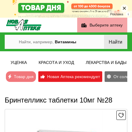
Реклама
i
Выберите аптеку
Найти
Найти, например,
Витамины
УЦЕНКА
КРАСОТА И УХОД
ЛЕКАРСТВА И БАДЫ
Товар дня
Новая Аптека рекомендует
От солнеч
Бринтелликс таблетки 10мг №28