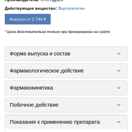
Действующее вещество
:
Вортиоксетин
Аналоги от 2 744 ₽
* Цена действительна только при бронировании на сайте
keyboard_arrow_down
Форма выпуска и состав
keyboard_arrow_down
Фармакологическое действие
keyboard_arrow_down
Фармакокинетика
keyboard_arrow_down
Побочное действие
keyboard_arrow_down
Показания к применению препарата