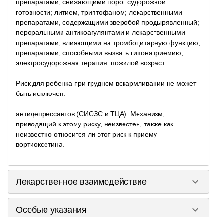
препаратами, снижающими порог судорожной
готовности; литием, триптофаном; лекарственными
препаратами, содержащими зверобой продырявленный;
пероральными антикоагулянтами и лекарственными
препаратами, влияющими на тромбоцитарную функцию;
препаратами, способными вызвать гипонатриемию;
электросудорожная терапия; пожилой возраст.
Риск для ребенка при грудном вскармливании не может
быть исключен.
антидепрессантов (СИОЗС и ТЦА). Механизм,
приводящий к этому риску, неизвестен, также как
неизвестно относится ли этот риск к приему
вортиоксетина.
keyboard_arrow_down
Лекарственное взаимодействие
keyboard_arrow_down
Особые указания