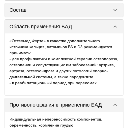
keyboard_arrow_down
Состав
keyboard_arrow_down
Область применения БАД
«Остеомед Форте» в качестве дополнительного
источника кальция, витаминов В6 и D3 рекомендуется
принимать:
- для профилактики и комплексной терапии остеопороза,
остеопении и сопутствующих им заболеваний: артрита,
артроза, остеохондроза и других патологий опорно-
двигательной системы, а также пародонтита;
- в реабилитационный период при переломах.
keyboard_arrow_down
Противопоказания к применению БАД
Индивидуальная непереносимость компонентов,
беременность, кормление грудью.