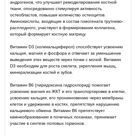
андрогенов, что улучшает ремоделирование костной
ткани, опосредованно стимулируя активность
остеобластов, повышая количество остеоцитов.
Аминокислоты, входящие в состав гомогената трутнево-
расплодного, участвуют в формировании коллагена,
который формирует костную матрицу.
Витамин D3 (холекальциферол) способствует усвоению
кальция, магния и фосфора и отвечает за уменьшение
выведения этих веществ через почки с мочой. Витамин
D3 необходим для роста скелета, укрепления мышц,
минерализации костей и зубов.
Витамин В6 (пиридоксина гидрохлорид) помогает
усвоению магния из ЖКТ и его транспортировке в клетки,
усвоению кальция, его проникновению через мембраны
клеток и удержанию в костях, препятствуя нарушению
кальциевого обмена. Витамин В6 препятствует
камнеобразованию в почечных лоханках, принимает
участие в синтезе половых гормонов.