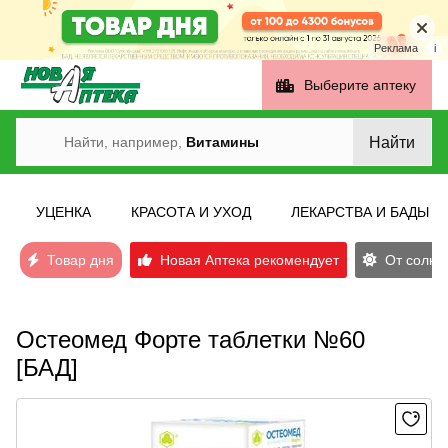
Реклама
i
Выберите аптеку
Найти
Найти, например,
Витамины
УЦЕНКА
КРАСОТА И УХОД
ЛЕКАРСТВА И БАДЫ
Товар дня
Новая Аптека рекомендует
От солнеч
Остеомед Форте таблетки №60
[БАД]