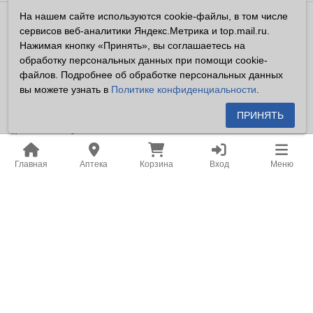
На нашем сайте используются cookie-файлы, в том числе
Владелец сайта ООО «Суперфарма» ОГРН 1032700302194
сервисов веб-аналитики Яндекс.Метрика и top.mail.ru.
Все права защищены ©2026
Нажимая кнопку «Принять», вы соглашаетесь на
обработку персональных данных при помощи cookie-
Информация, размещенная на данном сайте имеет
файлов. Подробнее об обработке персональных данных
справочный характер, и не должна восприниматься
вы можете узнать в
Политике конфиденциальности
.
посетителями сайта как публичная оферта, предусмотренная
п. 2 ст. 437 ГК РФ.
ПРИНЯТЬ
Владелец сайта устанавливает запрет на цитирование,
копирование и размещение информации, размещенной на
Главная
Аптека
Корзина
Вход
Меню
настоящем сайте newapteka.ru, включая информацию о
ценах на товары, без письменного согласия владельца сайта.
Место нахождения: Российская Федерация, Хабаровский
край, город Хабаровск.
Адрес для корреспонденции: г. Хабаровск, ул. Карла Маркса,
д. 105.
Адрес электронной почты: office@khf.ru