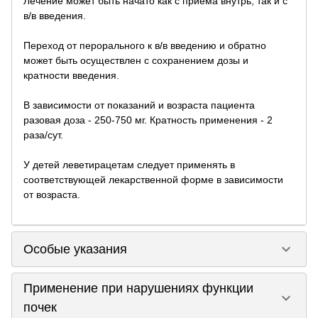
Лечение может быть начато как с приема внутрь, так и с
в/в введения.
Переход от перорального к в/в введению и обратно
может быть осуществлен с сохранением дозы и
кратности введения.
В зависимости от показаний и возраста пациента
разовая доза - 250-750 мг. Кратность применения - 2
раза/сут.
У детей леветирацетам следует применять в
соответствующей лекарственной форме в зависимости
от возраста.
keyboard_arrow_down
Особые указания
Применение при нарушениях функции
keyboard_arrow_down
почек