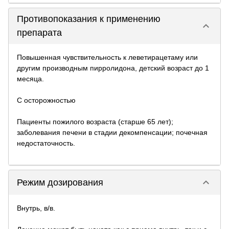
Противопоказания к применению
keyboard_arrow_down
препарата
Повышенная чувствительность к леветирацетаму или
другим производным пирролидона, детский возраст до 1
месяца.
С осторожностью
Пациенты пожилого возраста (старше 65 лет);
заболевания печени в стадии декомпенсации; почечная
недостаточность.
keyboard_arrow_down
Режим дозирования
Внутрь, в/в.