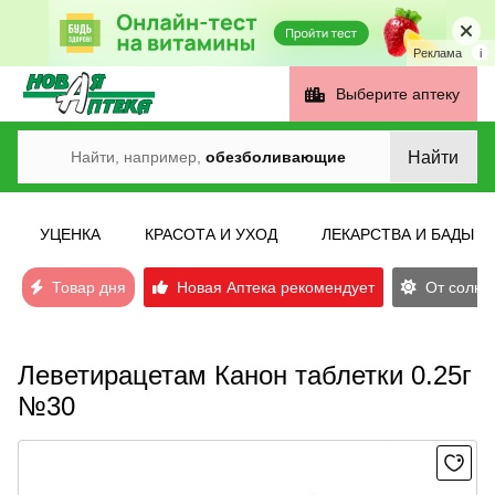
Реклама
i
Выберите аптеку
Найти
Найти, например,
обезболивающие
УЦЕНКА
КРАСОТА И УХОД
ЛЕКАРСТВА И БАДЫ
Товар дня
Новая Аптека рекомендует
От солнеч
Леветирацетам Канон таблетки 0.25г
№30