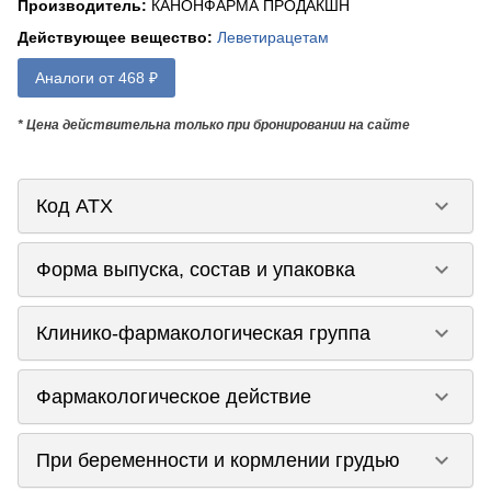
Производитель
:
КАНОНФАРМА ПРОДАКШН
Действующее вещество
:
Леветирацетам
Аналоги от 468 ₽
* Цена действительна только при бронировании на сайте
keyboard_arrow_down
Код ATX
keyboard_arrow_down
Форма выпуска, состав и упаковка
keyboard_arrow_down
Клинико-фармакологическая группа
keyboard_arrow_down
Фармакологическое действие
keyboard_arrow_down
При беременности и кормлении грудью