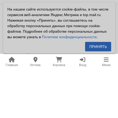
На нашем сайте используются cookie-файлы, в том числе
Владелец сайта ООО «Суперфарма» ОГРН 1032700302194
сервисов веб-аналитики Яндекс.Метрика и top.mail.ru.
Все права защищены ©2026
Нажимая кнопку «Принять», вы соглашаетесь на
обработку персональных данных при помощи cookie-
Информация, размещенная на данном сайте имеет
файлов. Подробнее об обработке персональных данных
справочный характер, и не должна восприниматься
вы можете узнать в
Политике конфиденциальности
.
посетителями сайта как публичная оферта, предусмотренная
п. 2 ст. 437 ГК РФ.
ПРИНЯТЬ
Владелец сайта устанавливает запрет на цитирование,
копирование и размещение информации, размещенной на
Главная
Аптека
Корзина
Вход
Меню
настоящем сайте newapteka.ru, включая информацию о
ценах на товары, без письменного согласия владельца сайта.
Место нахождения: Российская Федерация, Хабаровский
край, город Хабаровск.
Адрес для корреспонденции: г. Хабаровск, ул. Карла Маркса,
д. 105.
Адрес электронной почты: office@khf.ru