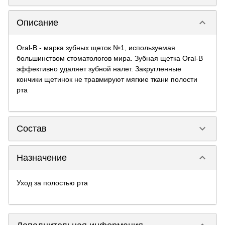
keyboard_arrow_down
Описание
Oral-B - марка зубных щеток №1, используемая
большинством стоматологов мира. Зубная щетка Oral-B
эффективно удаляет зубной налет. Закругленные
кончики щетинок не травмируют мягкие ткани полости
рта
keyboard_arrow_down
Состав
keyboard_arrow_down
Назначение
Уход за полостью рта