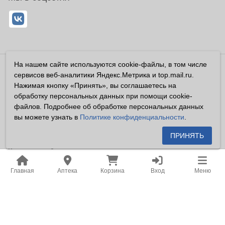
На нашем сайте используются cookie-файлы, в том числе
Владелец сайта ООО «Суперфарма» ОГРН 1032700302194
сервисов веб-аналитики Яндекс.Метрика и top.mail.ru.
Все права защищены ©2026
Нажимая кнопку «Принять», вы соглашаетесь на
обработку персональных данных при помощи cookie-
Информация, размещенная на данном сайте имеет
файлов. Подробнее об обработке персональных данных
справочный характер, и не должна восприниматься
вы можете узнать в
Политике конфиденциальности
.
посетителями сайта как публичная оферта, предусмотренная
п. 2 ст. 437 ГК РФ.
ПРИНЯТЬ
Владелец сайта устанавливает запрет на цитирование,
копирование и размещение информации, размещенной на
Главная
Аптека
Корзина
Вход
Меню
настоящем сайте newapteka.ru, включая информацию о
ценах на товары, без письменного согласия владельца сайта.
Место нахождения: Российская Федерация, Хабаровский
край, город Хабаровск.