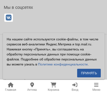
Мы в соцсетях
На нашем сайте используются cookie-файлы, в том числе
Владелец сайта ООО «Суперфарма» ОГРН 1032700302194
сервисов веб-аналитики Яндекс.Метрика и top.mail.ru.
Все права защищены ©2026
Нажимая кнопку «Принять», вы соглашаетесь на
обработку персональных данных при помощи cookie-
Информация, размещенная на данном сайте имеет
файлов. Подробнее об обработке персональных данных
справочный характер, и не должна восприниматься
вы можете узнать в
Политике конфиденциальности
.
посетителями сайта как публичная оферта, предусмотренная
п. 2 ст. 437 ГК РФ.
ПРИНЯТЬ
Владелец сайта устанавливает запрет на цитирование,
копирование и размещение информации, размещенной на
Главная
Аптека
Корзина
Вход
Меню
настоящем сайте newapteka.ru, включая информацию о
ценах на товары, без письменного согласия владельца сайта.
Место нахождения: Российская Федерация, Хабаровский