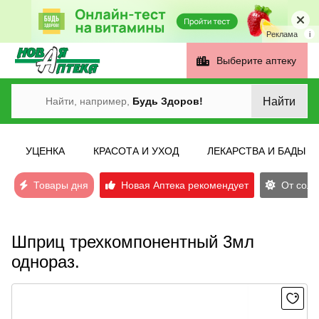
Реклама
i
Выберите аптеку
Найти
Найти, например,
Будь Здоров!
УЦЕНКА
КРАСОТА И УХОД
ЛЕКАРСТВА И БАДЫ
Товары дня
Новая Аптека рекомендует
От солн
Шприц трехкомпонентный 3мл
однораз.