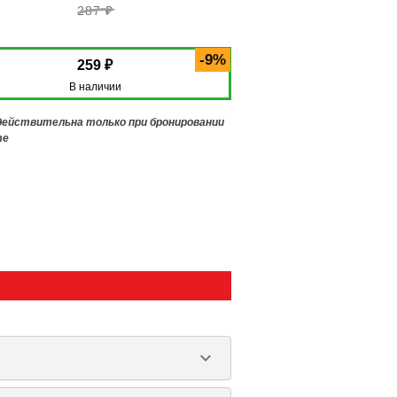
287 ₽
-9%
259 ₽
В наличии
 действительна только при бронировании
те
keyboard_arrow_down