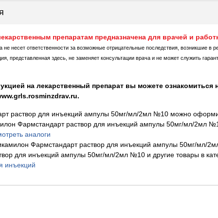
я
екарственным препаратам предназначена для врачей и работ
ка не несет ответственности за возможные отрицательные последствия, возникшие в р
, представленная здесь, не заменяет консультации врача и не может служить гаран
укцией на лекарственный препарат вы можете ознакомиться н
w.grls.rosminzdrav.ru.
рт раствор для инъекций ампулы 50мг/мл/2мл №10 можно оформив 
илон Фармстандарт раствор для инъекций ампулы 50мг/мл/2мл №
мотреть аналоги
икамилон Фармстандарт раствор для инъекций ампулы 50мг/мл/2
вор для инъекций ампулы 50мг/мл/2мл №10 и другие товары в кат
я инъекций