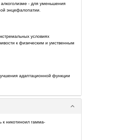
м алкоголизме - для уменьшения
ьной энцефалопатии.
экстремальных условиях
чивости к физическим и умственным
 улучшения адаптационной функции
keyboard_arrow_down
ь к никотиноил гамма-