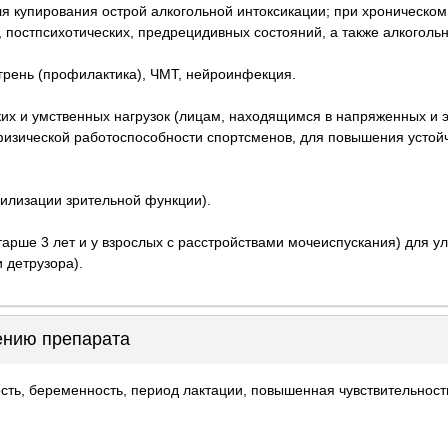
ля купирования острой алкогольной интоксикации; при хроническо
, постпсихотических, предрецидивных состояний, а также алкогол
игрень (профилактика), ЧМТ, нейроинфекция.
х и умственных нагрузок (лицам, находящимся в напряженных и 
физической работоспособности спортсменов, для повышения устой
билизации зрительной функции).
старше 3 лет и у взрослых с расстройствами мочеиспускания) для
 детрузора).
ению препарата
сть, беременность, период лактации, повышенная чувствительност