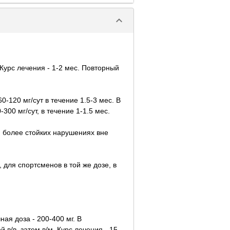
keyboard_arrow_down
 Курс лечения - 1-2 мес. Повторный
-120 мг/сут в течение 1.5-3 мес. В
300 мг/сут, в течение 1-1.5 мес.
и более стойких нарушениях вне
 для спортсменов в той же дозе, в
ная доза - 200-400 мг. В
 в/в, затем в/м. Курс лечения - 15-