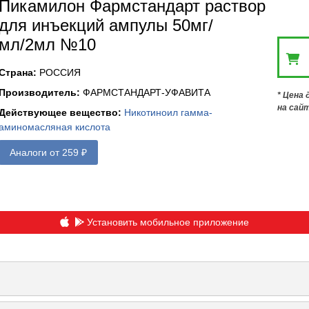
Пикамилон Фармстандарт раствор
для инъекций ампулы 50мг/
мл/2мл №10
Страна
:
РОССИЯ
Производитель
:
ФАРМСТАНДАРТ-УФАВИТА
* Цена
на сай
Действующее вещество
:
Никотиноил гамма-
аминомасляная кислота
Аналоги от 259 ₽
Установить мобильное приложение