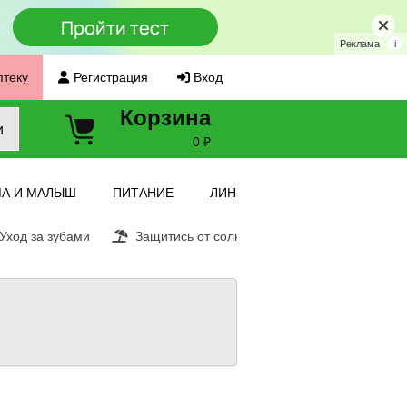
Реклама
i
птеку
Регистрация
Вход
Корзина
и
0 ₽
А И МАЛЫШ
ПИТАНИЕ
ЛИНЗЫ
ход за зубами
Защитись от солнца
Витамин С
Е