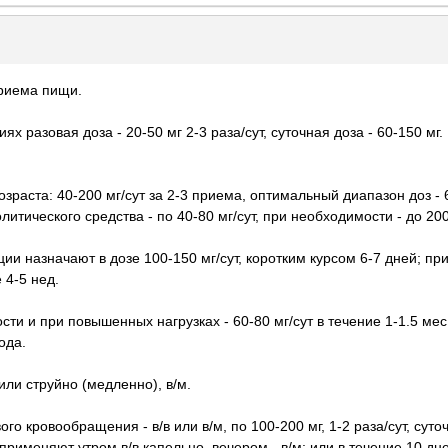
приема пищи.
 разовая доза - 20-50 мг 2-3 раза/сут, суточная доза - 60-150 мг.
раста: 40-200 мг/сут за 2-3 приема, оптимальный диапазон доз - 60
итического средства - по 40-80 мг/сут, при необходимости - до 200-
ии назначают в дозе 100-150 мг/сут, коротким курсом 6-7 дней; пр
 4-5 нед.
и и при повышенных нагрузках - 60-80 мг/сут в течение 1-1.5 мес,
ода.
или струйно (медленно), в/м.
о кровообращения - в/в или в/м, по 100-200 мг, 1-2 раза/сут, суточ
рименяют утром в/в капельно, вечером - в/м; или в течение 10 дней