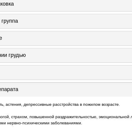
аковка
 группа
е
нии грудью
епарата
ь, астения, депрессивные расстройства в пожилом возрасте.
огой, страхом, повышенной раздражительностью, эмоциональной 
ыми нервно-психическими заболеваниями.