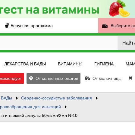
Бонусная программа
Выберите а
Найт
ЛЕКАРСТВА И БАДЫ
ВИТАМИНЫ
ГИГИЕНА
МАМ
екомендует
От солнечных ожогов
От молочницы
У
и БАДы
Сердечно-сосудистые заболевания
 кровообращения для инъекций
ля инъекций ампулы 50мг/мл/2мл №10