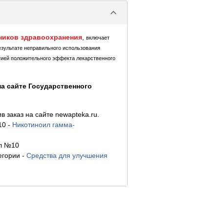
keyboard_arrow_down
ников здравоохранения
,
включает
езультате неправильного использования
тией положительного эффекта лекарственного
а сайте Государственного
заказ на сайте newapteka.ru.
10
-
Никотиноил гамма-
мл №10
егории
-
Средства для улучшения