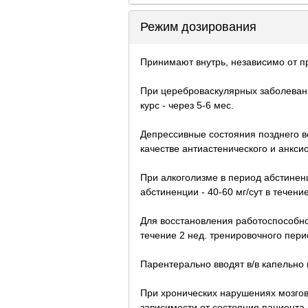
Режим дозирования
Принимают внутрь, независимо от 
При цереброваскулярных заболеваниях
курс - через 5-6 мес.
Депрессивные состояния позднего воз
качестве антиастенического и анксиол
При алкоголизме в период абстиненц
абстиненции - 40-60 мг/сут в течение
Для восстановления работоспособност
течение 2 нед. тренировочного пери
Парентерально вводят в/в капельно 
При хронических нарушениях мозговог
зависимости от состояния пациента п