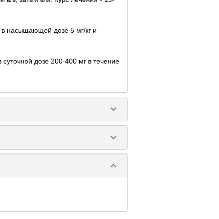
 в насыщающей дозе 5 мг/кг и
 суточной дозе 200-400 мг в течение
keyboard_arrow_down
keyboard_arrow_down
keyboard_arrow_down