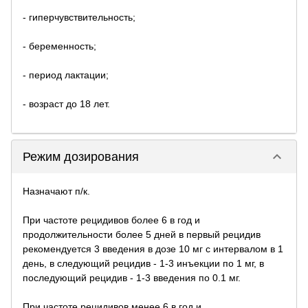
- гиперчувствительность;
- беременность;
- период лактации;
- возраст до 18 лет.
keyboard_arrow_down
Режим дозирования
Назначают п/к.
При частоте рецидивов более 6 в год и
продолжительности более 5 дней в первый рецидив
рекомендуется 3 введения в дозе 10 мг с интервалом в 1
день, в следующий рецидив - 1-3 инъекции по 1 мг, в
последующий рецидив - 1-3 введения по 0.1 мг.
При частоте рецидивов менее 6 в год и