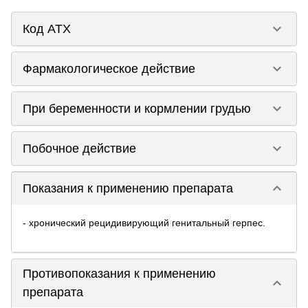
keyboard_arrow_down
Код ATX
keyboard_arrow_down
Фармакологическое действие
keyboard_arrow_down
При беременности и кормлении грудью
keyboard_arrow_down
Побочное действие
keyboard_arrow_down
Показания к применению препарата
- хронический рецидивирующий генитальный герпес.
Противопоказания к применению
keyboard_arrow_down
препарата