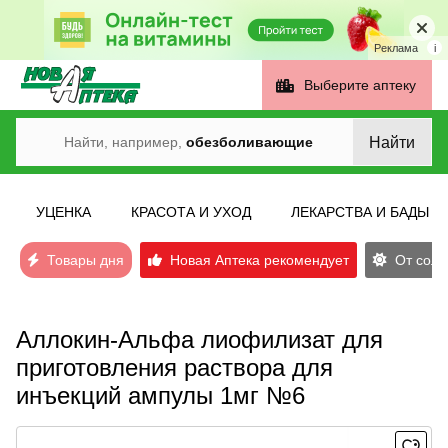
Реклама
i
Выберите аптеку
Найти
Найти, например,
обезболивающие
УЦЕНКА
КРАСОТА И УХОД
ЛЕКАРСТВА И БАДЫ
Товары дня
Новая Аптека рекомендует
От солн
Аллокин-Альфа лиофилизат для
приготовления раствора для
инъекций ампулы 1мг №6