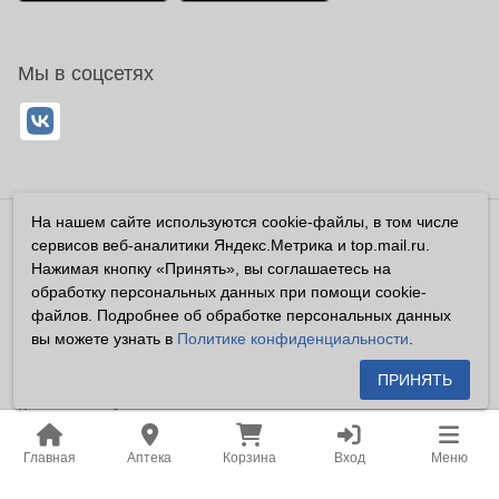
Мы в соцсетях
На нашем сайте используются cookie-файлы, в том числе
Владелец сайта ООО «Суперфарма» ОГРН 1032700302194
сервисов веб-аналитики Яндекс.Метрика и top.mail.ru.
Все права защищены ©2026
Нажимая кнопку «Принять», вы соглашаетесь на
обработку персональных данных при помощи cookie-
Информация, размещенная на данном сайте имеет
файлов. Подробнее об обработке персональных данных
справочный характер, и не должна восприниматься
вы можете узнать в
Политике конфиденциальности
.
посетителями сайта как публичная оферта, предусмотренная
п. 2 ст. 437 ГК РФ.
ПРИНЯТЬ
Владелец сайта устанавливает запрет на цитирование,
копирование и размещение информации, размещенной на
Главная
Аптека
Корзина
Вход
Меню
настоящем сайте newapteka.ru, включая информацию о
ценах на товары, без письменного согласия владельца сайта.