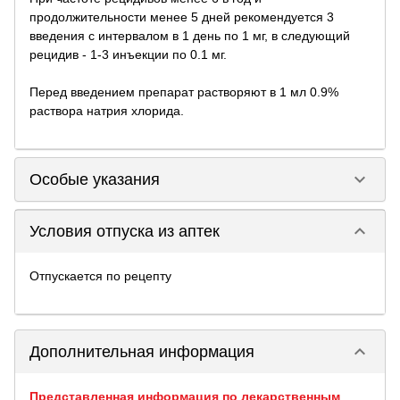
продолжительности менее 5 дней рекомендуется 3
введения с интервалом в 1 день по 1 мг, в следующий
рецидив - 1-3 инъекции по 0.1 мг.
Перед введением препарат растворяют в 1 мл 0.9%
раствора натрия хлорида.
keyboard_arrow_down
Особые указания
keyboard_arrow_down
Условия отпуска из аптек
Отпускается по рецепту
keyboard_arrow_down
Дополнительная информация
Представленная информация по лекарственным