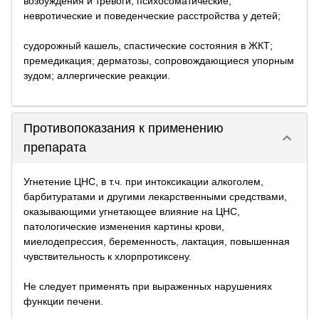
возбуждения и тревоги, психосоматические,
невротические и поведенческие расстройства у детей;
судорожный кашель, спастические состояния в ЖКТ;
премедикация; дерматозы, сопровождающиеся упорным
зудом; аллергические реакции.
Противопоказания к применению
keyboard_arrow_down
препарата
Угнетение ЦНС, в т.ч. при интоксикации алкоголем,
барбитуратами и другими лекарственными средствами,
оказывающими угнетающее влияние на ЦНС,
патологические изменения картины крови,
миелодепрессия, беременность, лактация, повышенная
чувствительность к хлорпротиксену.
Не следует применять при выраженных нарушениях
функции печени.