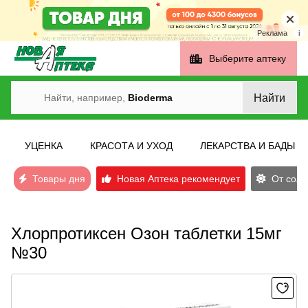
Реклама
i
Выберите аптеку
Найти
Найти, например,
Bioderma
УЦЕНКА
КРАСОТА И УХОД
ЛЕКАРСТВА И БАДЫ
Товары дня
Новая Аптека рекомендует
От солн
Хлорпротиксен Озон таблетки 15мг
№30