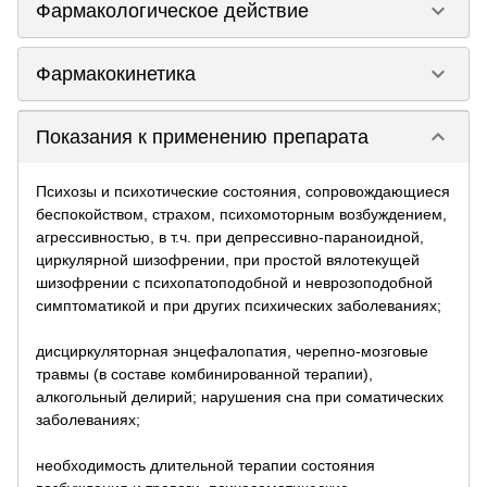
keyboard_arrow_down
Фармакологическое действие
keyboard_arrow_down
Фармакокинетика
keyboard_arrow_down
Показания к применению препарата
Психозы и психотические состояния, сопровождающиеся
беспокойством, страхом, психомоторным возбуждением,
агрессивностью, в т.ч. при депрессивно-параноидной,
циркулярной шизофрении, при простой вялотекущей
шизофрении с психопатоподобной и неврозоподобной
симптоматикой и при других психических заболеваниях;
дисциркуляторная энцефалопатия, черепно-мозговые
травмы (в составе комбинированной терапии),
алкогольный делирий; нарушения сна при соматических
заболеваниях;
необходимость длительной терапии состояния