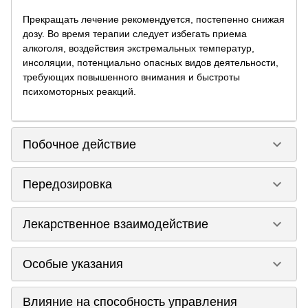
Прекращать лечение рекомендуется, постепенно снижая
дозу. Во время терапии следует избегать приема
алкоголя, воздействия экстремальных температур,
инсоляции, потенциально опасных видов деятельности,
требующих повышенного внимания и быстроты
психомоторных реакций.
keyboard_arrow_down
Побочное действие
keyboard_arrow_down
Передозировка
keyboard_arrow_down
Лекарственное взаимодействие
keyboard_arrow_down
Особые указания
Влияние на способность управления