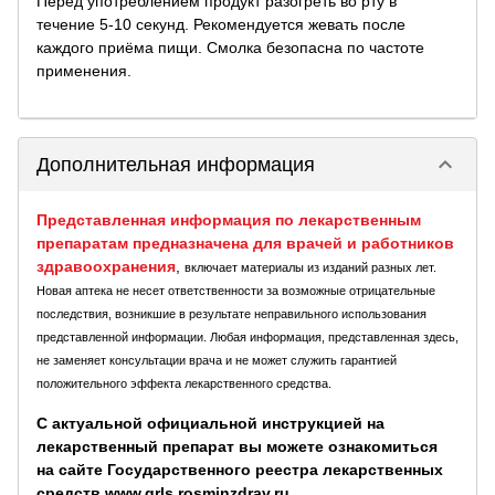
Перед употреблением продукт разогреть во рту в
течение 5-10 секунд. Рекомендуется жевать после
каждого приёма пищи. Смолка безопасна по частоте
применения.
keyboard_arrow_down
Дополнительная информация
Представленная информация по лекарственным
препаратам предназначена для врачей и работников
здравоохранения
,
включает материалы из изданий разных лет.
Новая аптека не несет ответственности за возможные отрицательные
последствия, возникшие в результате неправильного использования
представленной информации. Любая информация, представленная здесь,
не заменяет консультации врача и не может служить гарантией
положительного эффекта лекарственного средства.
С актуальной официальной инструкцией на
лекарственный препарат вы можете ознакомиться
на сайте Государственного реестра лекарственных
средств www.grls.rosminzdrav.ru.