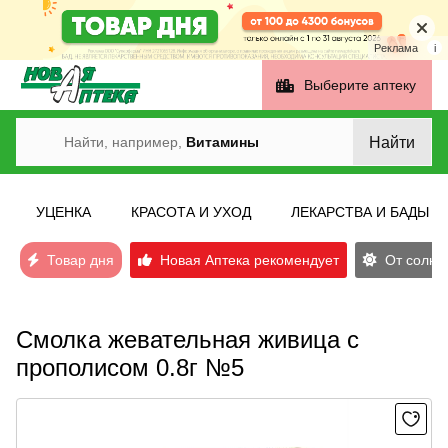
Реклама
i
Выберите аптеку
Найти
Найти, например,
Витамины
УЦЕНКА
КРАСОТА И УХОД
ЛЕКАРСТВА И БАДЫ
Товар дня
Новая Аптека рекомендует
От солнеч
Смолка жевательная живица с
прополисом 0.8г №5