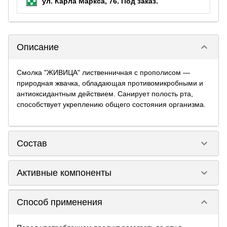
ул. Карла Маркса, 76.
Под заказ
.
keyboard_arrow_down
Описание
Смолка "ЖИВИЦА" лиственничная с прополисом —
природная жвачка, обладающая противомикробными и
антиоксидантным действием. Санирует полость рта,
способствует укреплению общего состояния организма.
keyboard_arrow_down
Состав
keyboard_arrow_down
Активные компоненты
keyboard_arrow_down
Способ применения