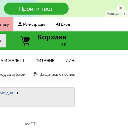
Реклама
i
птеку
Регистрация
Вход
Корзина
и
0 ₽
А И МАЛЫШ
ПИТАНИЕ
ЛИНЗЫ
од за зубами
Защитись от солнца
Витамин С
Ещ
кие дни
167 ₽