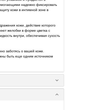
 помогающими надежно фиксировать
ащиту кожи в интимной зоне в
ражения кожи, действие которого
меют желобки в форме цветка с
дкость внутри, обеспечивая сухость
но заботясь о вашей коже.
лжны быть еще одним источником
keyboard_arrow_down
keyboard_arrow_down