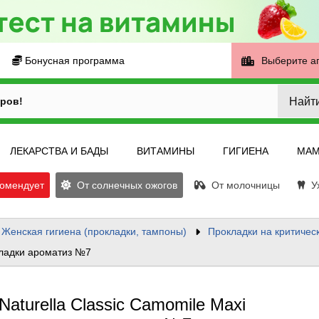
Бонусная программа
Выберите а
Найт
ров!
ЛЕКАРСТВА И БАДЫ
ВИТАМИНЫ
ГИГИЕНА
МАМ
омендует
От солнечных ожогов
От молочницы
Ух
Женская гигиена (прокладки, тампоны)
Прокладки на критичес
окладки ароматиз №7
Naturella Classic Camomile Maxi