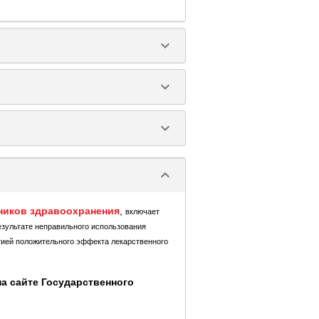
keyboard_arrow_down
keyboard_arrow_down
keyboard_arrow_down
keyboard_arrow_down
ников здравоохранения
,
включает
езультате неправильного использования
тией положительного эффекта лекарственного
а сайте Государственного