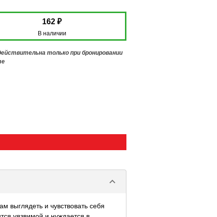
162 ₽
В наличии
 действительна только при бронировании
те
keyboard_arrow_down
м выглядеть и чувствовать себя
тся уязвимой и нуждается в