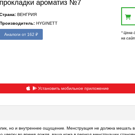
прокладки ароматиз №7
Страна
:
ВЕНГРИЯ
Производитель
:
HYGINETT
* Цена
Аналоги от 162 ₽
на сай
Установить мобильное приложение
блик, но и внутреннее ощущение. Менструация не должна мешать ва
о цветку во время дождя, ваша кожа в период менструации станови