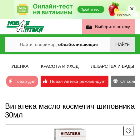
Реклама
i
Выберите аптеку
Найти
Найти, например,
обезболивающие
УЦЕНКА
КРАСОТА И УХОД
ЛЕКАРСТВА И БАДЫ
Товар дня
Новая Аптека рекомендует
От солнеч
Витатека масло косметич шиповника
30мл