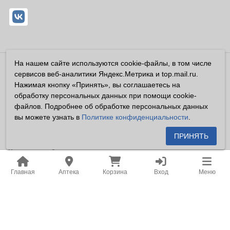
На нашем сайте используются cookie-файлы, в том числе
Владелец сайта ООО «Суперфарма» ОГРН 1032700302194
сервисов веб-аналитики Яндекс.Метрика и top.mail.ru.
Все права защищены ©2026
Нажимая кнопку «Принять», вы соглашаетесь на
обработку персональных данных при помощи cookie-
Информация, размещенная на данном сайте имеет
файлов. Подробнее об обработке персональных данных
справочный характер, и не должна восприниматься
вы можете узнать в
Политике конфиденциальности
.
посетителями сайта как публичная оферта, предусмотренная
п. 2 ст. 437 ГК РФ.
ПРИНЯТЬ
Владелец сайта устанавливает запрет на цитирование,
копирование и размещение информации, размещенной на
Главная
Аптека
Корзина
Вход
Меню
настоящем сайте newapteka.ru, включая информацию о
ценах на товары, без письменного согласия владельца сайта.
Место нахождения: Российская Федерация, Хабаровский
край, город Хабаровск.