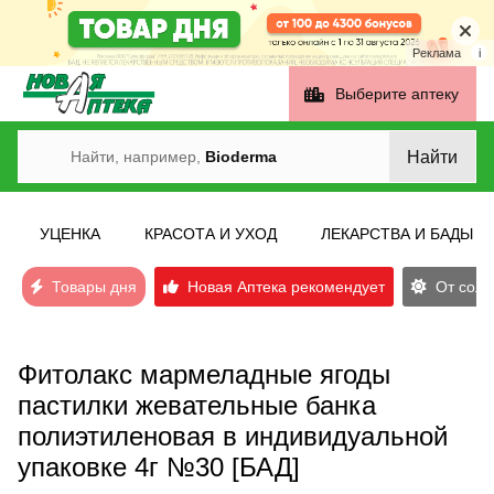
Реклама
i
Выберите аптеку
Найти
Найти, например,
Bioderma
УЦЕНКА
КРАСОТА И УХОД
ЛЕКАРСТВА И БАДЫ
Товары дня
Новая Аптека рекомендует
От солн
Фитолакс мармеладные ягоды
пастилки жевательные банка
полиэтиленовая в индивидуальной
упаковке 4г №30 [БАД]