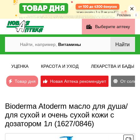
Реклама
i
Выберите аптеку
Найти
Найти, например,
Витамины
УЦЕНКА
КРАСОТА И УХОД
ЛЕКАРСТВА И БАДЫ
Товар дня
Новая Аптека рекомендует
От солнеч
Bioderma Atoderm масло для душа/
для сухой и очень сухой кожи с
дозатором 1л (1627/0846)