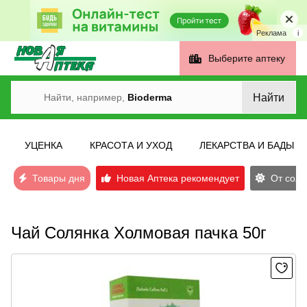
Реклама
i
Выберите аптеку
Найти
Найти, например,
Bioderma
УЦЕНКА
КРАСОТА И УХОД
ЛЕКАРСТВА И БАДЫ
Товары дня
Новая Аптека рекомендует
От солн
Чай Солянка Холмовая пачка 50г