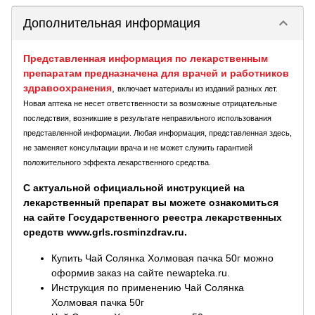
keyboard_arrow_down
Дополнительная информация
Представленная информация по лекарственным
препаратам предназначена для врачей и работников
здравоохранения
,
включает материалы из изданий разных лет.
Новая аптека не несет ответственности за возможные отрицательные
последствия, возникшие в результате неправильного использования
представленной информации. Любая информация, представленная здесь,
не заменяет консультации врача и не может служить гарантией
положительного эффекта лекарственного средства.
С актуальной официальной инструкцией на
лекарственный препарат вы можете ознакомиться
на сайте Государственного реестра лекарственных
средств www.grls.rosminzdrav.ru.
Купить Чай Солянка Холмовая пачка 50г можно
оформив заказ на сайте newapteka.ru.
Инструкция по применению Чай Солянка
Холмовая пачка 50г