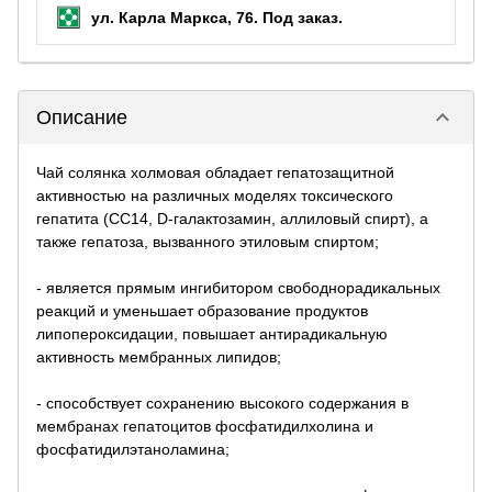
ул. Карла Маркса, 76.
Под заказ
.
keyboard_arrow_down
Описание
Чай солянка холмовая обладает гепатозащитной
активностью на различных моделях токсического
гепатита (СС14, D-галактозамин, аллиловый спирт), а
также гепатоза, вызванного этиловым спиртом;
- является прямым ингибитором свободнорадикальных
реакций и уменьшает образование продуктов
липопероксидации, повышает антирадикальную
активность мембранных липидов;
- способствует сохранению высокого содержания в
мембранах гепатоцитов фосфатидилхолина и
фосфатидилэтаноламина;