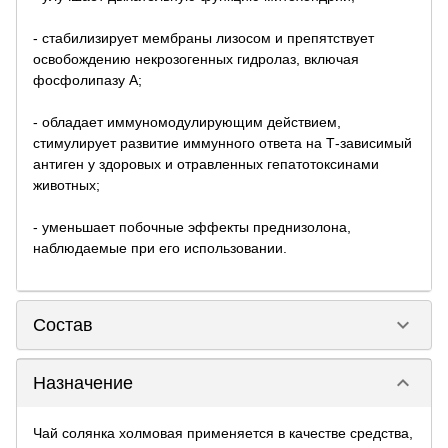
- стабилизирует мембраны лизосом и препятствует
освобождению некрозогенных гидролаз, включая
фосфолипазу А;
- обладает иммуномодулирующим действием,
стимулирует развитие иммунного ответа на Т-зависимый
антиген у здоровых и отравленных гепатотоксинами
животных;
- уменьшает побочные эффекты преднизолона,
наблюдаемые при его использовании.
keyboard_arrow_down
Состав
keyboard_arrow_down
Назначение
Чай солянка холмовая применяется в качестве средства,