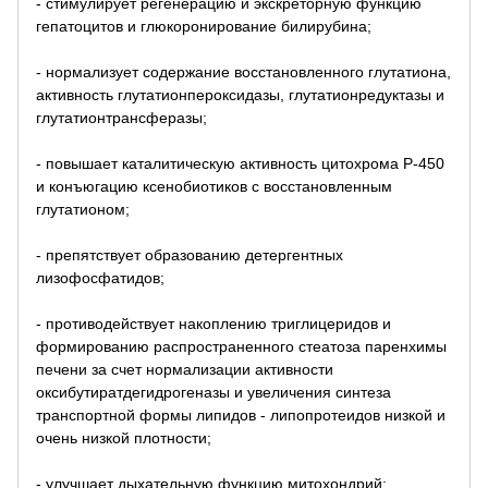
- стимулирует регенерацию и экскреторную функцию
гепатоцитов и глюкоронирование билирубина;
- нормализует содержание восстановленного глутатиона,
активность глутатионпероксидазы, глутатионредуктазы и
глутатионтрансферазы;
- повышает каталитическую активность цитохрома P-450
и конъюгацию ксенобиотиков с восстановленным
глутатионом;
- препятствует образованию детергентных
лизофосфатидов;
- противодействует накоплению триглицеридов и
формированию распространенного стеатоза паренхимы
печени за счет нормализации активности
оксибутиратдегидрогеназы и увеличения синтеза
транспортной формы липидов - липопротеидов низкой и
очень низкой плотности;
- улучшает дыхательную функцию митохондрий;