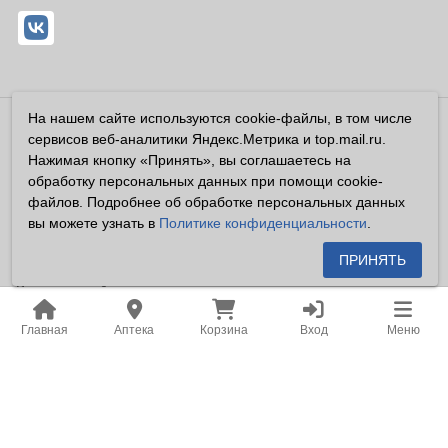
На нашем сайте используются cookie-файлы, в том числе
Владелец сайта ООО «Суперфарма» ОГРН 1032700302194
сервисов веб-аналитики Яндекс.Метрика и top.mail.ru.
Все права защищены ©2026
Нажимая кнопку «Принять», вы соглашаетесь на
обработку персональных данных при помощи cookie-
Информация, размещенная на данном сайте имеет
файлов. Подробнее об обработке персональных данных
справочный характер, и не должна восприниматься
вы можете узнать в
Политике конфиденциальности
.
посетителями сайта как публичная оферта, предусмотренная
п. 2 ст. 437 ГК РФ.
ПРИНЯТЬ
Владелец сайта устанавливает запрет на цитирование,
копирование и размещение информации, размещенной на
Главная
Аптека
Корзина
Вход
Меню
настоящем сайте newapteka.ru, включая информацию о
ценах на товары, без письменного согласия владельца сайта.
Место нахождения: Российская Федерация, Хабаровский
край, город Хабаровск.