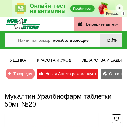
Реклама
i
Выберите аптеку
Найти
Найти, например,
обезболивающие
УЦЕНКА
КРАСОТА И УХОД
ЛЕКАРСТВА И БАДЫ
Товар дня
Новая Аптека рекомендует
От солнеч
Мукалтин Уралбиофарм таблетки
50мг №20