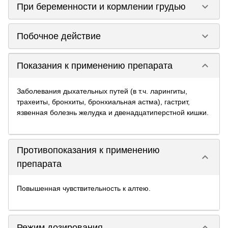
keyboard_arrow_down
При беременности и кормлении грудью
keyboard_arrow_down
Побочное действие
keyboard_arrow_down
Показания к применению препарата
Заболевания дыхательных путей (в т.ч. ларингиты,
трахеиты, бронхиты, бронхиальная астма), гастрит,
язвенная болезнь желудка и двенадцатиперстной кишки.
Противопоказания к применению
keyboard_arrow_down
препарата
Повышенная чувствительность к алтею.
keyboard_arrow_down
Режим дозирования