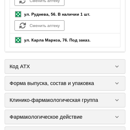
Сменить аптеку
ул. Руднева, 56.
В наличии 1 шт.
Сменить аптеку
ул. Карла Маркса, 76.
Под заказ
.
keyboard_arrow_down
Код ATX
keyboard_arrow_down
Форма выпуска, состав и упаковка
keyboard_arrow_down
Клинико-фармакологическая группа
keyboard_arrow_down
Фармакологическое действие