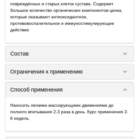
повреждённых и старых клеток сустава. Содержит
большое количество органических компонентов цинка,
которые оказывают антиоксидантное,
противовоспалительное и иммуностимулирующее
действие.
keyboard_arrow_down
Состав
keyboard_arrow_down
Ограничения к применению
keyboard_arrow_down
Способ применения
Наносить легкими массирующими движениями до
полного впитывания 2-3 раза в день. Курс применения 2-
6 недель.