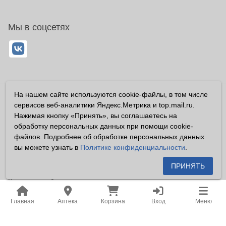
Мы в соцсетях
На нашем сайте используются cookie-файлы, в том числе
Владелец сайта ООО «Суперфарма» ОГРН 1032700302194
сервисов веб-аналитики Яндекс.Метрика и top.mail.ru.
Все права защищены ©2026
Нажимая кнопку «Принять», вы соглашаетесь на
обработку персональных данных при помощи cookie-
Информация, размещенная на данном сайте имеет
файлов. Подробнее об обработке персональных данных
справочный характер, и не должна восприниматься
вы можете узнать в
Политике конфиденциальности
.
посетителями сайта как публичная оферта, предусмотренная
п. 2 ст. 437 ГК РФ.
ПРИНЯТЬ
Владелец сайта устанавливает запрет на цитирование,
копирование и размещение информации, размещенной на
Главная
Аптека
Корзина
Вход
Меню
настоящем сайте newapteka.ru, включая информацию о
ценах на товары, без письменного согласия владельца сайта.