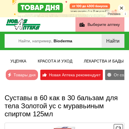
Реклама
i
Выберите аптеку
Найти
Найти, например,
Bioderma
УЦЕНКА
КРАСОТА И УХОД
ЛЕКАРСТВА И БАДЫ
Товары дня
Новая Аптека рекомендует
От солн
Суставы в 60 как в 30 бальзам для
тела Золотой ус с муравьиным
спиртом 125мл