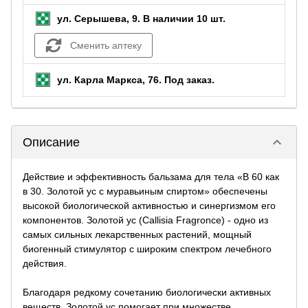
ул. Серышева, 9.
В наличии 10 шт.
Сменить аптеку
ул. Карла Маркса, 76.
Под заказ
.
keyboard_arrow_down
Описание
Действие и эффективность бальзама для тела «В 60 как
в 30. Золотой ус с муравьиным спиртом» обеспечены
высокой биологической активностью и синергизмом его
компонентов. Золотой ус (Callisia Fragronce) - одно из
самых сильных лекарственных растений, мощный
биогенный стимулятор с широким спектром лечебного
действия.
Благодаря редкому сочетанию биологически активных
веществ, Золотой ус помогает при множестве